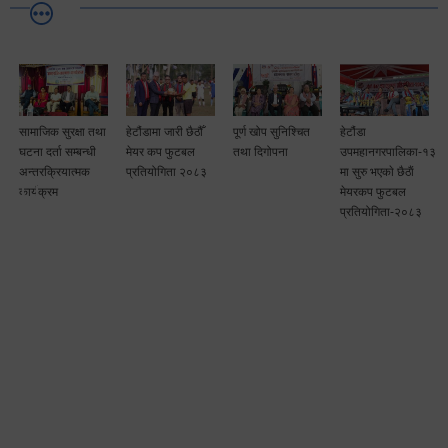
सामाजिक सुरक्षा तथा
हेटौंडामा जारी छैठौँ
पूर्ण खोप सुनिश्चित
हेटौंडा
घटना दर्ता सम्बन्धी
मेयर कप फुटबल
तथा दिगोपना
उपमहानगरपालिका-१३
अन्तरक्रियात्मक
प्रतियोगिता २०८३
मा सुरु भएकाे छैठाैं
कार्यक्रम
मेयरकप फुटबल
प्रतियोगिता-२०८३