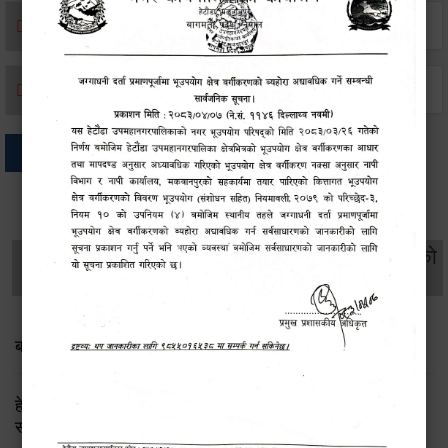
मृत्यू दर्ता
जन्म दर्ता
अन्य
थप विवरणहरु
सामाजिक सुरक्षा तथा
महिला
सूचनाको
वातावरण
व्यक्तिगत घटना दर्ता
विकास
हक
बाल भेला तथा योजना तर्जुमा सम्बन्धी सूचना
हेटौंडा उपमहानगरपालिका: लैङ्गिक समानता तथा सामाजिक
समावेशीकरण परीक्षण प्रतिवेदन २०८२