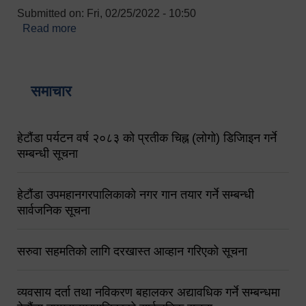
Submitted on:
Fri, 02/25/2022 - 10:50
Read more
about बारुणयन्त्र उपशाखा इन्चार्जको सम्पर्क नं.
९८४१६४५३५६ (टोल फ्रि नं.१०१) फोन नं. ०५७-५२०६७७
शव बहान चालकको नं. ९८४९५०५६००
समाचार
हेटौंडा पर्यटन वर्ष २०८३ को प्रतीक चिह्न (लोगो) डिजिाइन गर्ने
सम्बन्धी सूचना
हेटौंडा उपमहानगरपालिकाको नगर गान तयार गर्ने सम्बन्धी
सार्वजनिक सूचना
सरुवा सहमतिको लागि दरखास्त आव्हान गरिएको सूचना
व्यवसाय दर्ता तथा नविकरण बहालकर अद्यावधिक गर्ने सम्बन्धमा