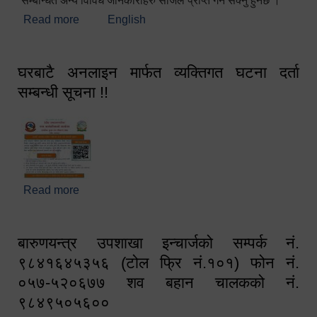
सम्बन्धित अन्य विविध जानकारीहरु सजिलै प्राप्त गर्न सक्नु हुनेछ ।
Read more
about स्वागतम!!!
English
घरबाटै अनलाइन मार्फत व्यक्तिगत घटना दर्ता
सम्बन्धी सूचना !!
Read more
about घरबाटै अनलाइन मार्फत व्यक्तिगत घटना दर्ता सम्बन्धी
सूचना !!
बारुणयन्त्र उपशाखा इन्चार्जको सम्पर्क नं.
९८४१६४५३५६ (टोल फ्रि नं.१०१) फोन नं.
०५७-५२०६७७ शव बहान चालकको नं.
९८४९५०५६००