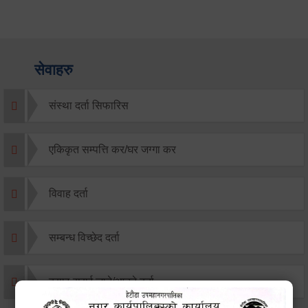
सेवाहरु
संस्था दर्ता सिफारिस
एकिकृत सम्पत्ति कर/घर जग्गा कर
विवाह दर्ता
सम्बन्ध विच्छेद दर्ता
बसाइ-सराई जाने/आउने दर्ता