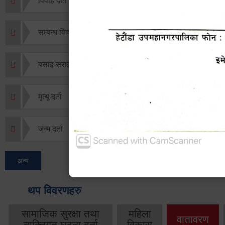
विवाह दर्ता
सम्बन्ध विच्छेद दर्ता
बसाइ-सराई जाने/आउने दर्ता
मृत्यू दर्ता
जन्म दर्ता
अन्य
थप विवरणहरु
सामाजिक सुरक्षा तथा
महिला
वातावरण
व्यक्तिगत घटना दर्ता
विकास