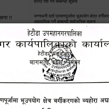
दररेट पेश गर्ने सम्बन्धी सूचना
जग्गाधनी दर्ता प्रमाणपूर्जामा भूउपयोग क्षेत्र वर्गी
ूचना !!
अद्यावधिक गर्ने सम्बन्धी सार्वजनिक सूचना
आशय पत्र दर्ता सम्बन्धी सूचना
शिक्षक सरुवा सहमतिका लागि दरखास्त आव्हान सम्
 सूचना !!
हेटौंडा उपमहानगरपालिकाको सूची दर्ता सम्बन्धी सू
४५३५६ (टोल
ालकको नं.
चुरियामाई सुरुङको संरक्षण तथा व्यवस्थापनको जिम्
समितिलाई हस्तान्तरण
१६४५३५६ (टोल फ्रि
पोषाक र परिचयपत्र अनिवार्य लगाउने सम्बन्धमा ।
९८४९५०५६००