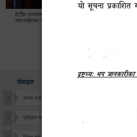
हेटौँडा उपमहानगरपालिकाबाटै प्यान र
ड्रागन फ्
भ्याटसहितका कर सेवा सम्बन्धी सूचना
सफलतापूर्व
सेवाहरु
संस्था दर्ता सिफारिस
एकिकृत सम्पत्ति कर/घर जग्गा कर