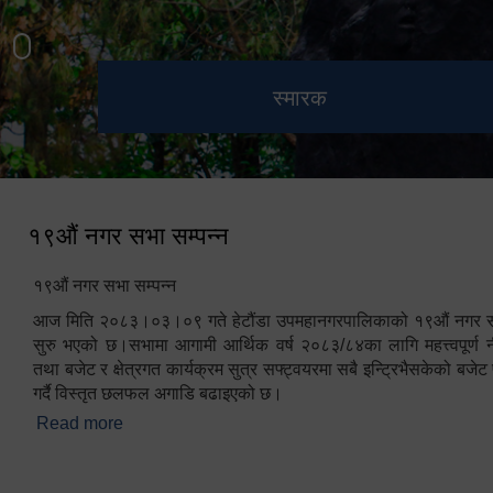
हेटौंडा उपमहानगरपालिका नगर
मनकामना डाँडाबाट देखिएको दृश्य
भुटनदेवी मन्दिर
स्मारक
कार्यपालिकाको कार्यालय
१९औं नगर सभा सम्पन्न
१९औं नगर सभा सम्पन्न
आज मिति २०८३।०३।०९ गते हेटौंडा उपमहानगरपालिकाको १९औं नगर सभ
सुरु भएको छ।सभामा आगामी आर्थिक वर्ष २०८३/८४का लागि महत्त्वपूर्ण नी
तथा बजेट र क्षेत्रगत कार्यक्रम सुत्र सफ्ट्वयरमा सबै इन्ट्रिभैसकेको बजेट 
गर्दै विस्तृत छलफल अगाडि बढाइएको छ।
Read more
about १९औं नगर सभा सम्पन्न