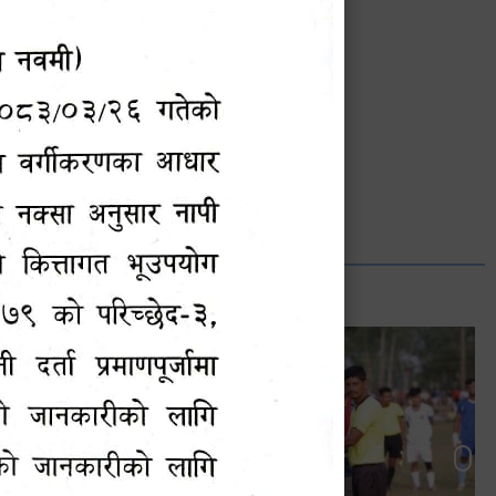
भानुभक्त थपलिया
सूचना अधिकारी
Phone: ९८५५०१२७४२