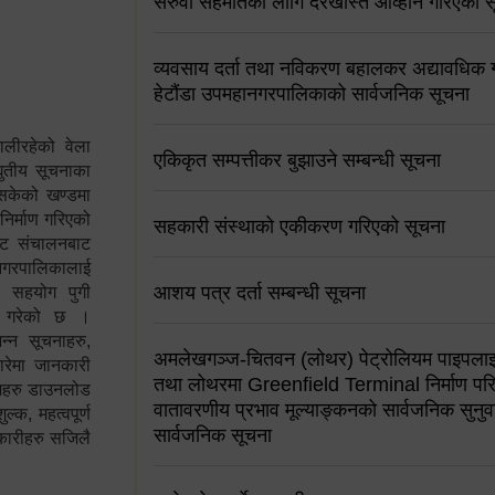
सरुवा सहमतिको लागि दरखास्त आव्हान गरिएको स
व्यवसाय दर्ता तथा नविकरण बहालकर अद्यावधिक गर्
हेटौंडा उपमहानगरपालिकाको सार्वजनिक सूचना
ालीरहेको वेला
एकिकृत सम्पत्तीकर बुझाउने सम्बन्धी सूचना
्युतीय सूचनाका
 सकेको खण्डमा
 निर्माण गरिएको
सहकारी संस्थाको एकीकरण गरिएको सूचना
साइट संचालनबाट
 नगरपालिकालाई
आशय पत्र दर्ता सम्बन्धी सूचना
न सहयोग पुगी
स गरेको छ ।
्न सूचनाहरु,
अमलेखगञ्ज-चितवन (लोथर) पेट्रोलियम पाइपलाइ
ारेमा जानकारी
तथा लोथरमा Greenfield Terminal निर्माण पर
रामहरु डाउनलोड
वातावरणीय प्रभाव मूल्याङ्कनको सार्वजनिक सुनुवा
क, महत्वपूर्ण
सार्वजनिक सूचना
कारीहरु सजिलै