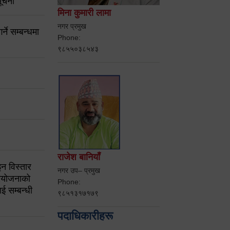
ूचना
मिना कुमारी लामा
नगर प्रमुख
ने सम्बन्धमा
Phone:
९८५५०३८५४३
राजेश बानियाँ
न विस्तार
नगर उप– प्रमुख
ियोजनाको
Phone:
ई सम्बन्धी
९८५१३१७१७९
पदाधिकारीहरू