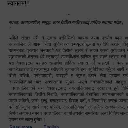
स्वागतम!!!
"
स्वच्छ, उत्पादनशील, समृद्ध, सहर हेटौंडा यहाँहरुलाई हार्दिक स्वागत गर्दछ।
"
अहिले संसार भरी नै सूचना प्रविधिको व्यापक रुपमा प्रयोग बढ्न थ
नगरपालिकाले आफ्ना सेवा सुविधाहरु कम्प्यूटर सूचना प्रविधि अर्थात् विद
माध्यमबाट प्रत्यक्ष जनताको घर दैलोमा सुलभ र सहज रुपमा पुर्याचउन
सुशासनको क्षेत्रमा धेरै महत्वपुर्ण उपलब्धिहरु हासिल हुन सक्ने महशुस गरी
यस वेवसाइटमा यहांहरु सम्पूर्णमा हार्दिक स्वागत गर्न चाहन्छौं । वेव
नागरिकहरुलाई प्रत्याभुत गरीएको सूचनाको हक सुनिश्चित गर्नुका साथै
छीटो छरितो, प्रभावकारी, पारदर्शी र सुलभ ढंगले सेवा प्रदान गर्
नगरपालिकाको कर प्रशासनमा सुधार आउने नगरपालिकाले महशु
नगरपालिकाको यस वेवसाइटबाट नगरपालिकाबाट प्रकाशन हुने विभिन
नगरपालिकाको वित्तीय स्थिति, नगरपालिकाको बैधानिक व्यवस्थापनको ब
पाउन सकिने, जन्म, मृत्यु, बसाइसराइ, विवाह दर्ता, र सिफारिश जस्ता फा
गर्न सकिनुका साथै नगर परिषद, नगरपालिकाको आन्तरिक राजश्व, कर, शुल्
निर्णय लगायत नगर र नगरपालिका कार्यालयसंग सम्बन्धित अन्य विविध जान
प्राप्त गर्न सक्नु हुनेछ ।
Read more
about स्वागतम!!!
English