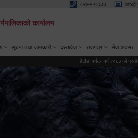
०५७-५२०३७७
info@
्यपालिकाको कार्यालय
रु
सूचना तथा जानकारी
दस्तावेज
राजपत्र
सेवा अवसर
हेटौंडा पर्यटन वर्ष २०८३ को प्रतीक चिह्न (लो