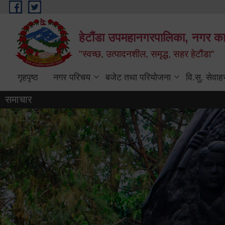
Skip to main content
हेटौंडा उपमहानगरपालिका, नगर कार
"स्वच्छ, उत्पादनशील, समृद्ध, सहर हेटौंडा"
गृहपृष्ठ
नगर परिचय
बजेट तथा परियोजना
वि.सु. सेवाह
समाचार