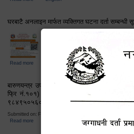
घरबाटै अनलाइन मार्फत व्यक्तिगत घटना दर्ता सम्बन्धी स
Read more
about घरबाटै अनलाइन मार्फत व्यक्तिगत घटना दर्ता सम्बन्धी
बारुणयन्त्र उपशाखा इन्चार्जको सम्पर्क नं. ९८४१६
फ्रि नं.१०१) फोन नं. ०५७-५२०६७७ शव बहान च
९८४९५०५६००
Submitted on:
Fri, 02/25/2022 - 10:50
Read more
about बारुणयन्त्र उपशाखा इन्चार्जको सम्पर्क नं. ९८४
नं.१०१) फोन नं. ०५७-५२०६७७ शव बहान चालकको नं. 