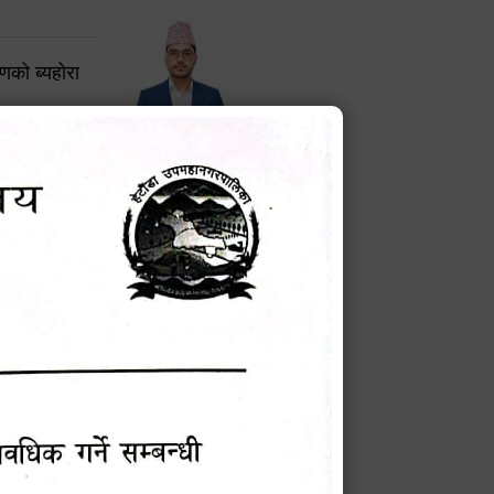
करणको ब्यहोरा
टेक बहादुर वली
प्रमुख प्रशासकीय अधिकृत
Phone: 9855010111
बन्धी सूचना !
चना
मेवारी
सविन न्यौपाने
प्रबक्ता, वडा १ नं. अध्यक्ष
Phone: ९८५५०६७३३७