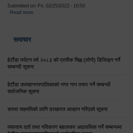
Submitted on:
Fri, 02/25/2022 - 10:50
Read more
about बारुणयन्त्र उपशाखा इन्चार्जको सम्पर्क नं.
९८४१६४५३५६ (टोल फ्रि नं.१०१) फोन नं. ०५७-५२०६७७
शव बहान चालकको नं. ९८४९५०५६००
समाचार
हेटौंडा पर्यटन वर्ष २०८३ को प्रतीक चिह्न (लोगो) डिजिाइन गर्ने
सम्बन्धी सूचना
हेटौंडा उपमहानगरपालिकाको नगर गान तयार गर्ने सम्बन्धी
सार्वजनिक सूचना
सरुवा सहमतिको लागि दरखास्त आव्हान गरिएको सूचना
व्यवसाय दर्ता तथा नविकरण बहालकर अद्यावधिक गर्ने सम्बन्धमा