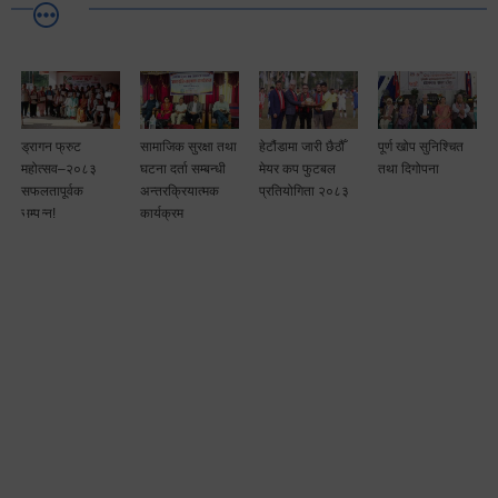
ड्रागन फ्रुट
सामाजिक सुरक्षा तथा
हेटौंडामा जारी छैठौँ
पूर्ण खोप सुनिश्चित
टै
महोत्सव–२०८३
घटना दर्ता सम्बन्धी
मेयर कप फुटबल
तथा दिगोपना
ा
सफलतापूर्वक
अन्तरक्रियात्मक
प्रतियोगिता २०८३
सम्पन्न!
कार्यक्रम