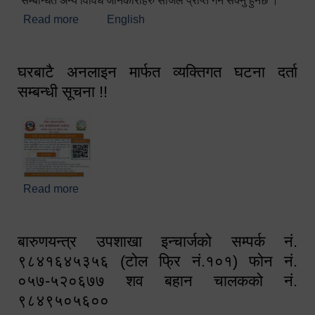
सम्बन्धित अन्य विविध जानकारीहरु सजिलै प्राप्त गर्न सक्नु हुनेछ ।
Read more
about स्वागतम!!!
English
घरबाटै अनलाइन मार्फत व्यक्तिगत घटना दर्ता
सम्बन्धी सूचना !!
Read more
about घरबाटै अनलाइन मार्फत व्यक्तिगत घटना दर्ता सम्बन्धी
सूचना !!
बारुणयन्त्र उपशाखा इन्चार्जको सम्पर्क नं.
९८४१६४५३५६ (टोल फ्रि नं.१०१) फोन नं.
०५७-५२०६७७ शव बहान चालकको नं.
९८४९५०५६००