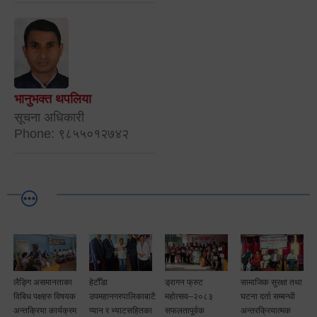
भानुभक्त थपलिया
सूचना अधिकारी
Phone: ९८५५०१२७४२
ा
हेटौँडा
ड्रागन फ्रुट
सामाजिक सुरक्षा तथा
हेटौंडामा जारी छैठौँ
षयक
उपमहानगरपालिकाबाटै
महोत्सव–२०८३
घटना दर्ता सम्बन्धी
मेयर कप फुटबल
्रम
प्यान र भ्याटसहितका
सफलतापूर्वक
अन्तरक्रियात्मक
प्रतियोगिता २०८३