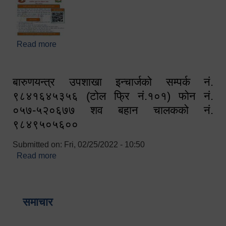
Read more
about घरबाटै अनलाइन मार्फत व्यक्तिगत घटना दर्ता सम्बन्धी
सूचना !!
बारुणयन्त्र उपशाखा इन्चार्जको सम्पर्क नं.
९८४१६४५३५६ (टोल फ्रि नं.१०१) फोन नं.
०५७-५२०६७७ शव बहान चालकको नं.
९८४९५०५६००
Submitted on:
Fri, 02/25/2022 - 10:50
Read more
about बारुणयन्त्र उपशाखा इन्चार्जको सम्पर्क नं.
९८४१६४५३५६ (टोल फ्रि नं.१०१) फोन नं. ०५७-५२०६७७
शव बहान चालकको नं. ९८४९५०५६००
समाचार