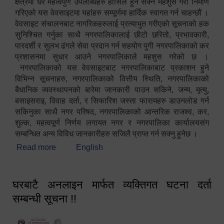
क्षेत्रमा धेरै महत्वपुर्ण उपलब्धिहरु हासिल हुन सक्ने महशुस गरी निर्माण
गरिएको यस वेवसाइटमा यहांहरु सम्पूर्णमा हार्दिक स्वागत गर्न चाहन्छौं ।
वेवसाइट संचालनबाट नागरिकहरुलाई प्रत्याभुत गरीएको सूचनाको हक
सुनिश्चित गर्नुका साथै नगरपालिकालाई छीटो छरितो, प्रभावकारी,
पारदर्शी र सुलभ ढंगले सेवा प्रदान गर्न सहयोग पुगी नगरपालिकाको कर
प्रशासनमा सुधार आउने नगरपालिकाले महशुस गरेको छ ।
नगरपालिकाको यस वेवसाइटबाट नगरपालिकाबाट प्रकाशन हुने
विभिन्न सूचनाहरु, नगरपालिकाको वित्तीय स्थिति, नगरपालिकाको
बैधानिक व्यवस्थापनको बारेमा जानकारी पाउन सकिने, जन्म, मृत्यु,
बसाइसराइ, विवाह दर्ता, र सिफारिश जस्ता फारामहरु डाउनलोड गर्न
सकिनुका साथै नगर परिषद, नगरपालिकाको आन्तरिक राजश्व, कर,
शुल्क, महत्वपूर्ण निर्णय लगायत नगर र नगरपालिका कार्यालयसंग
सम्बन्धित अन्य विविध जानकारीहरु सजिलै प्राप्त गर्न सक्नु हुनेछ ।
Read more
about स्वागतम!!!
English
घरबाटै अनलाइन मार्फत व्यक्तिगत घटना दर्ता
सम्बन्धी सूचना !!