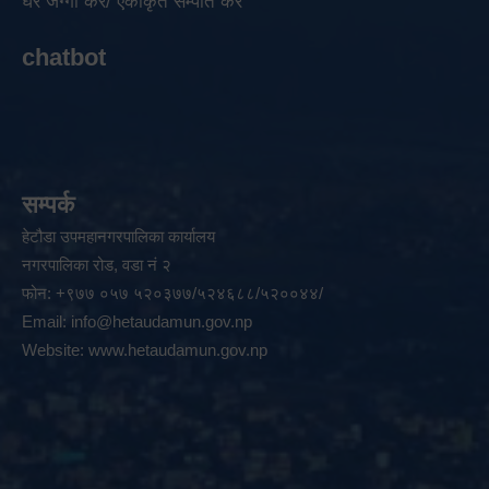
घर जग्गा कर/ एकीकृत सम्पति कर
chatbot
सम्पर्क
हेटौडा उपमहानगरपालिका कार्यालय
नगरपालिका रोड, वडा नं २
फोन: +९७७ ०५७ ५२०३७७/५२४६८८/५२००४४/
Email:
info@hetaudamun.gov.np
Website:
www.hetaudamun.gov.np