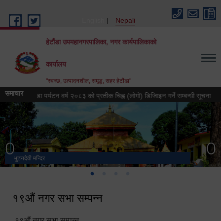
Skip to main content
English
Nepali
हेटौंडा उपमहानगरपालिका, नगर कार्यपालिकाको
कार्यालय
"स्वच्छ, उत्पादनशील, समृद्ध, सहर हेटौंडा"
समाचार
हेटौंडा पर्यटन वर्ष २०८३ को प्रतीक चिह्न (लोगो) डिजिाइन गर्ने सम्बन्धी सूचना
हेटौं
भुटनदेवी मन्दिर
स्मारक
मनकामना डाँडाबाट देखिएको दृश्य
हेटौंडा उपमहानगरपालिका नगर कार्यपालिकाको कार्यालय
१९औं नगर सभा सम्पन्न
१९औं नगर सभा सम्पन्न