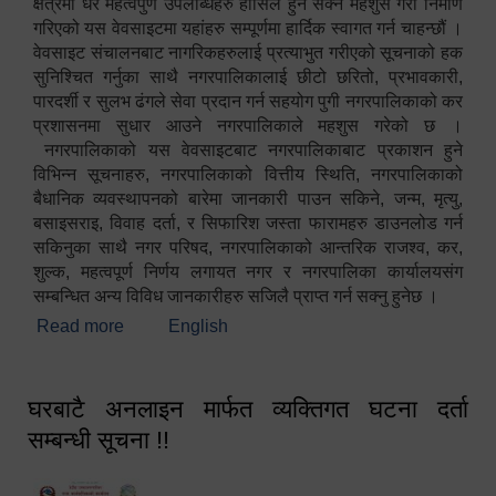
क्षेत्रमा धेरै महत्वपुर्ण उपलब्धिहरु हासिल हुन सक्ने महशुस गरी निर्माण
गरिएको यस वेवसाइटमा यहांहरु सम्पूर्णमा हार्दिक स्वागत गर्न चाहन्छौं ।
वेवसाइट संचालनबाट नागरिकहरुलाई प्रत्याभुत गरीएको सूचनाको हक
सुनिश्चित गर्नुका साथै नगरपालिकालाई छीटो छरितो, प्रभावकारी,
पारदर्शी र सुलभ ढंगले सेवा प्रदान गर्न सहयोग पुगी नगरपालिकाको कर
प्रशासनमा सुधार आउने नगरपालिकाले महशुस गरेको छ ।
नगरपालिकाको यस वेवसाइटबाट नगरपालिकाबाट प्रकाशन हुने
विभिन्न सूचनाहरु, नगरपालिकाको वित्तीय स्थिति, नगरपालिकाको
बैधानिक व्यवस्थापनको बारेमा जानकारी पाउन सकिने, जन्म, मृत्यु,
बसाइसराइ, विवाह दर्ता, र सिफारिश जस्ता फारामहरु डाउनलोड गर्न
सकिनुका साथै नगर परिषद, नगरपालिकाको आन्तरिक राजश्व, कर,
शुल्क, महत्वपूर्ण निर्णय लगायत नगर र नगरपालिका कार्यालयसंग
सम्बन्धित अन्य विविध जानकारीहरु सजिलै प्राप्त गर्न सक्नु हुनेछ ।
Read more
about स्वागतम!!!
English
घरबाटै अनलाइन मार्फत व्यक्तिगत घटना दर्ता
सम्बन्धी सूचना !!