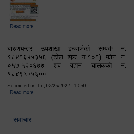
Read more
about घरबाटै अनलाइन मार्फत व्यक्तिगत घटना दर्ता सम्बन्धी
सूचना !!
बारुणयन्त्र उपशाखा इन्चार्जको सम्पर्क नं.
९८४१६४५३५६ (टोल फ्रि नं.१०१) फोन नं.
०५७-५२०६७७ शव बहान चालकको नं.
९८४९५०५६००
Submitted on:
Fri, 02/25/2022 - 10:50
Read more
about बारुणयन्त्र उपशाखा इन्चार्जको सम्पर्क नं.
९८४१६४५३५६ (टोल फ्रि नं.१०१) फोन नं. ०५७-५२०६७७
शव बहान चालकको नं. ९८४९५०५६००
समाचार