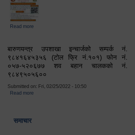
Read more
about घरबाटै अनलाइन मार्फत व्यक्तिगत घटना दर्ता सम्बन्धी
सूचना !!
बारुणयन्त्र उपशाखा इन्चार्जको सम्पर्क नं.
९८४१६४५३५६ (टोल फ्रि नं.१०१) फोन नं.
०५७-५२०६७७ शव बहान चालकको नं.
९८४९५०५६००
Submitted on:
Fri, 02/25/2022 - 10:50
Read more
about बारुणयन्त्र उपशाखा इन्चार्जको सम्पर्क नं.
९८४१६४५३५६ (टोल फ्रि नं.१०१) फोन नं. ०५७-५२०६७७
शव बहान चालकको नं. ९८४९५०५६००
समाचार