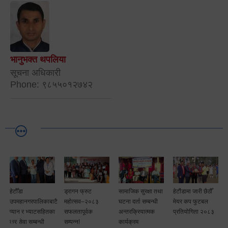
भानुभक्त थपलिया
सूचना अधिकारी
Phone: ९८५५०१२७४२
ड्रागन फ्रुट
सामाजिक सुरक्षा तथा
हेटौंडामा जारी छैठौँ
पूर्ण खोप सुनिश्चित
काबाटै
महोत्सव–२०८३
घटना दर्ता सम्बन्धी
मेयर कप फुटबल
तथा दिगोपना
हितका
सफलतापूर्वक
अन्तरक्रियात्मक
प्रतियोगिता २०८३
ी
सम्पन्न!
कार्यक्रम