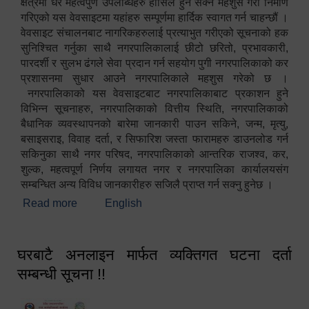
क्षेत्रमा धेरै महत्वपुर्ण उपलब्धिहरु हासिल हुन सक्ने महशुस गरी निर्माण
गरिएको यस वेवसाइटमा यहांहरु सम्पूर्णमा हार्दिक स्वागत गर्न चाहन्छौं ।
वेवसाइट संचालनबाट नागरिकहरुलाई प्रत्याभुत गरीएको सूचनाको हक
सुनिश्चित गर्नुका साथै नगरपालिकालाई छीटो छरितो, प्रभावकारी,
पारदर्शी र सुलभ ढंगले सेवा प्रदान गर्न सहयोग पुगी नगरपालिकाको कर
प्रशासनमा सुधार आउने नगरपालिकाले महशुस गरेको छ ।
नगरपालिकाको यस वेवसाइटबाट नगरपालिकाबाट प्रकाशन हुने
विभिन्न सूचनाहरु, नगरपालिकाको वित्तीय स्थिति, नगरपालिकाको
बैधानिक व्यवस्थापनको बारेमा जानकारी पाउन सकिने, जन्म, मृत्यु,
बसाइसराइ, विवाह दर्ता, र सिफारिश जस्ता फारामहरु डाउनलोड गर्न
सकिनुका साथै नगर परिषद, नगरपालिकाको आन्तरिक राजश्व, कर,
शुल्क, महत्वपूर्ण निर्णय लगायत नगर र नगरपालिका कार्यालयसंग
सम्बन्धित अन्य विविध जानकारीहरु सजिलै प्राप्त गर्न सक्नु हुनेछ ।
Read more
about स्वागतम!!!
English
घरबाटै अनलाइन मार्फत व्यक्तिगत घटना दर्ता
सम्बन्धी सूचना !!