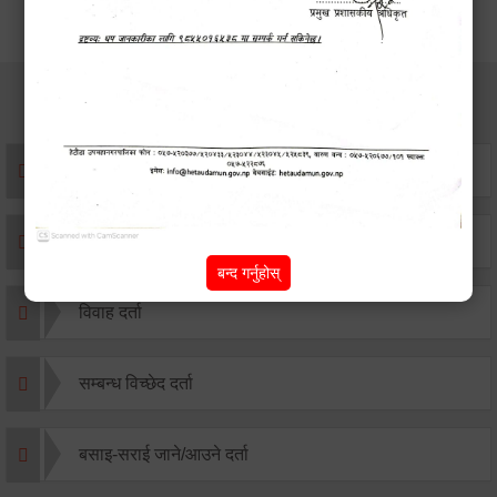
सेवाहरु
संस्था दर्ता सिफारिस
एकिकृत सम्पत्ति कर/घर जग्गा कर
बन्द गर्नुहोस्
विवाह दर्ता
सम्बन्ध विच्छेद दर्ता
बसाइ-सराई जाने/आउने दर्ता