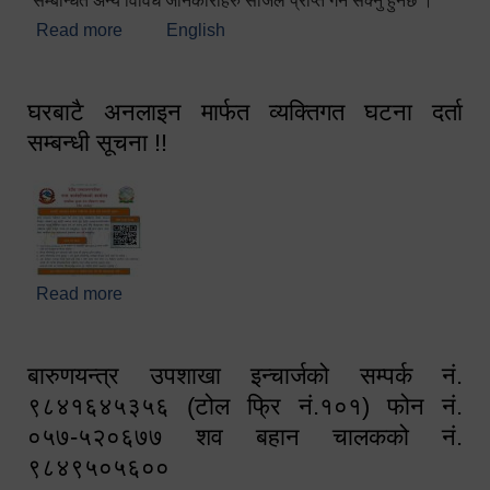
सम्बन्धित अन्य विविध जानकारीहरु सजिलै प्राप्त गर्न सक्नु हुनेछ ।
Read more
about स्वागतम!!!
English
घरबाटै अनलाइन मार्फत व्यक्तिगत घटना दर्ता
सम्बन्धी सूचना !!
Read more
about घरबाटै अनलाइन मार्फत व्यक्तिगत घटना दर्ता सम्बन्धी
सूचना !!
बारुणयन्त्र उपशाखा इन्चार्जको सम्पर्क नं.
९८४१६४५३५६ (टोल फ्रि नं.१०१) फोन नं.
०५७-५२०६७७ शव बहान चालकको नं.
९८४९५०५६००