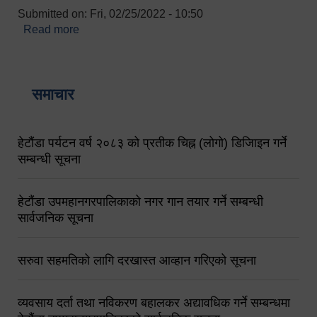
Submitted on:
Fri, 02/25/2022 - 10:50
Read more
about बारुणयन्त्र उपशाखा इन्चार्जको सम्पर्क नं.
९८४१६४५३५६ (टोल फ्रि नं.१०१) फोन नं. ०५७-५२०६७७
शव बहान चालकको नं. ९८४९५०५६००
समाचार
हेटौंडा पर्यटन वर्ष २०८३ को प्रतीक चिह्न (लोगो) डिजिाइन गर्ने
सम्बन्धी सूचना
हेटौंडा उपमहानगरपालिकाको नगर गान तयार गर्ने सम्बन्धी
सार्वजनिक सूचना
सरुवा सहमतिको लागि दरखास्त आव्हान गरिएको सूचना
व्यवसाय दर्ता तथा नविकरण बहालकर अद्यावधिक गर्ने सम्बन्धमा