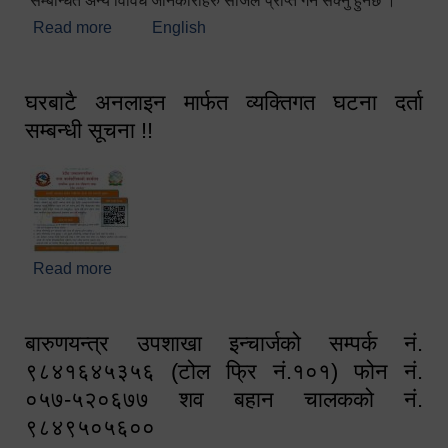
सम्बन्धित अन्य विविध जानकारीहरु सजिलै प्राप्त गर्न सक्नु हुनेछ ।
Read more
about स्वागतम!!!
English
घरबाटै अनलाइन मार्फत व्यक्तिगत घटना दर्ता
सम्बन्धी सूचना !!
Read more
about घरबाटै अनलाइन मार्फत व्यक्तिगत घटना दर्ता सम्बन्धी
सूचना !!
बारुणयन्त्र उपशाखा इन्चार्जको सम्पर्क नं.
९८४१६४५३५६ (टोल फ्रि नं.१०१) फोन नं.
०५७-५२०६७७ शव बहान चालकको नं.
९८४९५०५६००