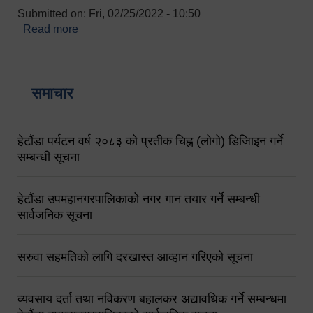
Submitted on:
Fri, 02/25/2022 - 10:50
Read more
about बारुणयन्त्र उपशाखा इन्चार्जको सम्पर्क नं.
९८४१६४५३५६ (टोल फ्रि नं.१०१) फोन नं. ०५७-५२०६७७
शव बहान चालकको नं. ९८४९५०५६००
समाचार
हेटौंडा पर्यटन वर्ष २०८३ को प्रतीक चिह्न (लोगो) डिजिाइन गर्ने
सम्बन्धी सूचना
हेटौंडा उपमहानगरपालिकाको नगर गान तयार गर्ने सम्बन्धी
सार्वजनिक सूचना
सरुवा सहमतिको लागि दरखास्त आव्हान गरिएको सूचना
व्यवसाय दर्ता तथा नविकरण बहालकर अद्यावधिक गर्ने सम्बन्धमा