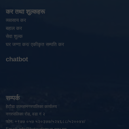
कर तथा शुल्कहरू
व्यवसाय कर
बहाल कर
सेवा शुल्क
घर जग्गा कर/ एकीकृत सम्पति कर
chatbot
सम्पर्क
हेटौडा उपमहानगरपालिका कार्यालय
नगरपालिका रोड, वडा नं २
फोन: +९७७ ०५७ ५२०३७७/५२४६८८/५२००४४/
Email:
info@hetaudamun.gov.np