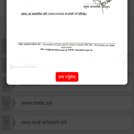
सेवाहरु
संस्था दर्ता सिफारिस
एकिकृत सम्पत्ति कर/घर जग्गा कर
बन्द गर्नुहोस्
विवाह दर्ता
सम्बन्ध विच्छेद दर्ता
बसाइ-सराई जाने/आउने दर्ता