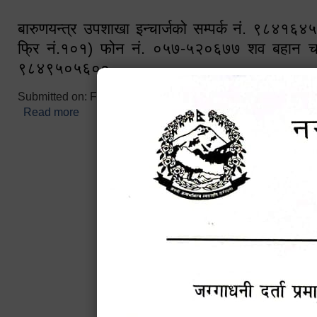
बारुणयन्त्र उपशाखा इन्चार्जको सम्पर्क नं. ९८४१६
फ्रि नं.१०१) फोन नं. ०५७-५२०६७७ शव बहान च
९८४९५०५६००
Submitted on:
Fri, 02/25/2022 - 10:50
Read more
about बारुणयन्त्र उपशाखा इन्चार्जको सम्पर्क नं. ९८४
नं.१०१) फोन नं. ०५७-५२०६७७ शव बहान चालकको नं. 