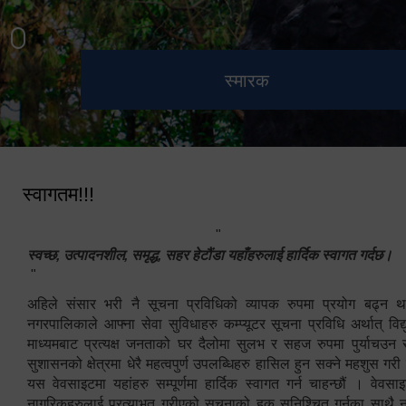
हेटौंडा उपमहानगरपालिका नगर
मनकामना डाँडाबाट देखिएको दृश्य
भुटनदेवी मन्दिर
स्मारक
कार्यपालिकाको कार्यालय
स्वागतम!!!
"
स्वच्छ, उत्पादनशील, समृद्ध, सहर हेटौंडा यहाँहरुलाई हार्दिक स्वागत गर्दछ।
"
अहिले संसार भरी नै सूचना प्रविधिको व्यापक रुपमा प्रयोग बढ्न थ
नगरपालिकाले आफ्ना सेवा सुविधाहरु कम्प्यूटर सूचना प्रविधि अर्थात् विद
माध्यमबाट प्रत्यक्ष जनताको घर दैलोमा सुलभ र सहज रुपमा पुर्याचउन
सुशासनको क्षेत्रमा धेरै महत्वपुर्ण उपलब्धिहरु हासिल हुन सक्ने महशुस गरी
यस वेवसाइटमा यहांहरु सम्पूर्णमा हार्दिक स्वागत गर्न चाहन्छौं । वेव
नागरिकहरुलाई प्रत्याभुत गरीएको सूचनाको हक सुनिश्चित गर्नुका साथै