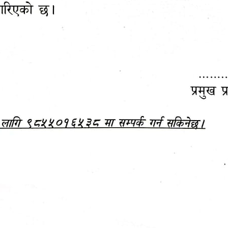
रुट महोत्सव–२०८३
सामाजिक सुरक्षा तथा घटना दर्ता
क सम्पन्न!
अन्तरक्रियात्मक कार्यक्रम
जानकारी
बजेट,
आम्दानी र
दस्तावेज
खर्च
अध्ययन/ प्रतिवेदन
अनुसन्धान रिपोर्ट
-