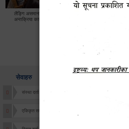
हेटौँडा उपमहानगरपालिकाबाटै प्यान र
ड्रागन फ्
भ्याटसहितका कर सेवा सम्बन्धी सूचना
सफलतापूर्व
सेवाहरु
संस्था दर्ता सिफारिस
एकिकृत सम्पत्ति कर/घर जग्गा कर