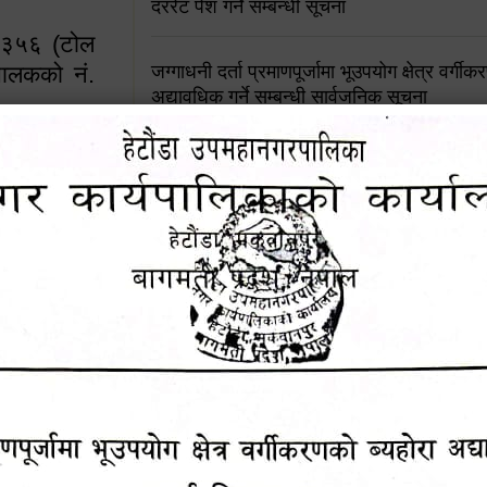
दररेट पेश गर्ने सम्बन्धी सूचना
४५३५६ (टोल
ालकको नं.
जग्गाधनी दर्ता प्रमाणपूर्जामा भूउपयोग क्षेत्र वर्गी
अद्यावधिक गर्ने सम्बन्धी सार्वजनिक सूचना
आशय पत्र दर्ता सम्बन्धी सूचना
१६४५३५६ (टोल फ्रि
९८४९५०५६००
शिक्षक सरुवा सहमतिका लागि दरखास्त आव्हान सम्
हेटौंडा उपमहानगरपालिकाको सूची दर्ता सम्बन्धी सू
चुरियामाई सुरुङको संरक्षण तथा व्यवस्थापनको जिम्
समितिलाई हस्तान्तरण
पोषाक र परिचयपत्र अनिवार्य लगाउने सम्बन्धमा ।