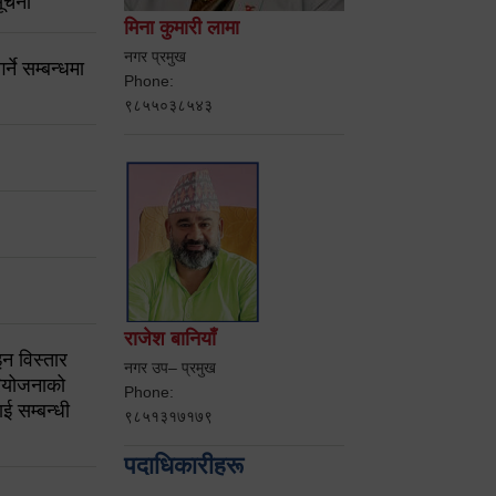
ूचना
मिना कुमारी लामा
नगर प्रमुख
ने सम्बन्धमा
Phone:
९८५५०३८५४३
राजेश बानियाँ
न विस्तार
नगर उप– प्रमुख
ियोजनाको
Phone:
ई सम्बन्धी
९८५१३१७१७९
पदाधिकारीहरू