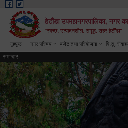
Skip to main content
हेटौंडा उपमहानगरपालिका, नगर कार
"स्वच्छ, उत्पादनशील, समृद्ध, सहर हेटौंडा"
गृहपृष्ठ
नगर परिचय
बजेट तथा परियोजना
वि.सु. सेवाह
समाचार