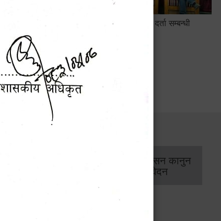
 सम्बन्धी
हेटौंडामा जारी छैठौँ मेयर कप फुटबल
प्रतियोगिता २०८३
सार्वजनिक खरिद/
आर्थिक प्रशासन कानुन
बोलपत्र सूचना
/ प्रतिवेदन