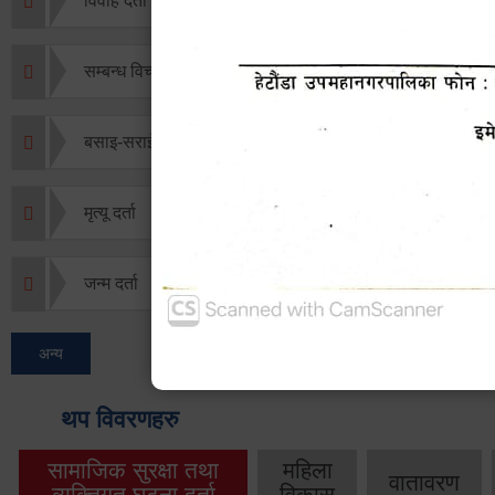
विवाह दर्ता
सम्बन्ध विच्छेद दर्ता
बसाइ-सराई जाने/आउने दर्ता
मृत्यू दर्ता
जन्म दर्ता
अन्य
थप विवरणहरु
सामाजिक सुरक्षा तथा
महिला
वातावरण
व्यक्तिगत घटना दर्ता
विकास