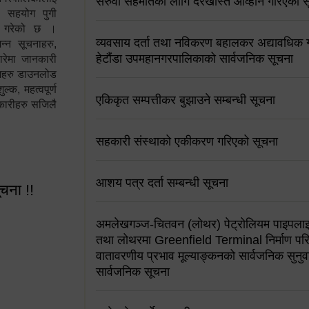
सरुवा सहमतिको लागि दरखास्त आव्हान गरिएको स
न सहयोग पुगी
स गरेको छ ।
व्यवसाय दर्ता तथा नविकरण बहालकर अद्यावधिक गर्
्न सूचनाहरु,
हेटौंडा उपमहानगरपालिकाको सार्वजनिक सूचना
ारेमा जानकारी
रामहरु डाउनलोड
क, महत्वपूर्ण
एकिकृत सम्पत्तीकर बुझाउने सम्बन्धी सूचना
कारीहरु सजिलै
सहकारी संस्थाको एकीकरण गरिएको सूचना
आशय पत्र दर्ता सम्बन्धी सूचना
ूचना !!
अमलेखगञ्ज-चितवन (लोथर) पेट्रोलियम पाइपलाइ
तथा लोथरमा Greenfield Terminal निर्माण पर
वातावरणीय प्रभाव मूल्याङ्कनको सार्वजनिक सुनुवा
सार्वजनिक सूचना
 सूचना !!