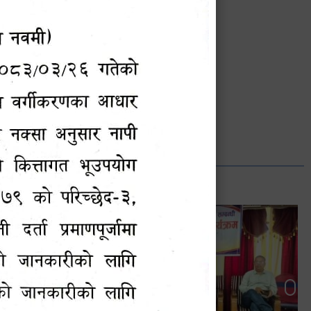
भानुभक्त थपलिया
सूचना अधिकारी
Phone: ९८५५०१२७४२