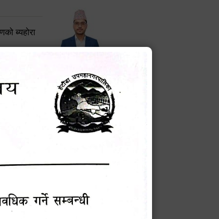
करणको ब्यहोरा
टेक बहादुर वली
प्रमुख प्रशासकीय अधिकृत
Phone: 9855010111
बन्धी सूचना !
चना
मेवारी
सविन न्यौपाने
प्रबक्ता, वडा १ नं. अध्यक्ष
Phone: ९८५५०६७३३७