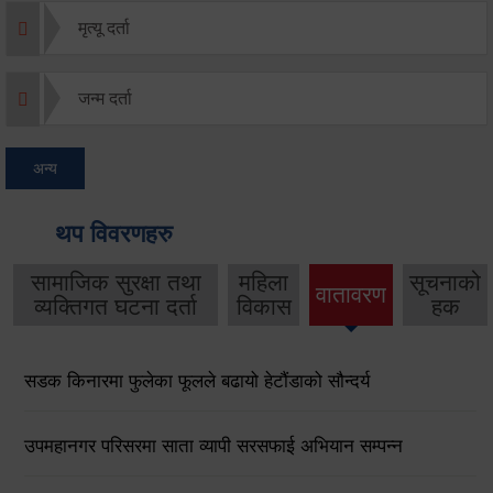
मृत्यू दर्ता
जन्म दर्ता
अन्य
थप विवरणहरु
सामाजिक सुरक्षा तथा
महिला
सूचनाको
वातावरण
व्यक्तिगत घटना दर्ता
विकास
हक
सडक किनारमा फुलेका फूलले बढायो हेटौंडाको सौन्दर्य
उपमहानगर परिसरमा साता व्यापी सरसफाई अभियान सम्पन्न