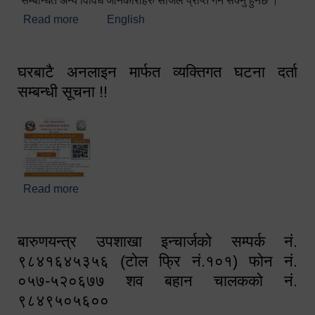
सम्बन्धित अन्य विविध जानकारीहरु सजिलै प्राप्त गर्न सक्नु हुनेछ ।
Read more
about स्वागतम!!!
English
घरबाटै अनलाइन मार्फत व्यक्तिगत घटना दर्ता
सम्बन्धी सूचना !!
Read more
about घरबाटै अनलाइन मार्फत व्यक्तिगत घटना दर्ता सम्बन्धी
सूचना !!
बारुणयन्त्र उपशाखा इन्चार्जको सम्पर्क नं.
९८४१६४५३५६ (टोल फ्रि नं.१०१) फोन नं.
०५७-५२०६७७ शव बहान चालकको नं.
९८४९५०५६००