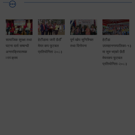
सामाजिक सुरक्षा तथा
हेटौंडामा जारी छैठौँ
पूर्ण खोप सुनिश्चित
हेटौंडा
घटना दर्ता सम्बन्धी
मेयर कप फुटबल
तथा दिगोपना
उपमहानगरपालिका-१३
अन्तरक्रियात्मक
प्रतियोगिता २०८३
मा सुरु भएकाे छैठाैं
कार्यक्रम
मेयरकप फुटबल
प्रतियोगिता-२०८३