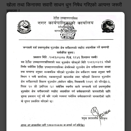
खोला तथा किनारमा सवारी साधन धुन निषेध गरिएको अत्यन्त जरूरी
सूचना !
हेटौंडा उपमहानगरपालिकाको विपद् व्यवस्थापनरणनीतिक कार्ययोजना
उच्च सतर्कताको लागि अनुरोध
मनसुनजन्य विपद्‍बाट सतर्कता अपनाउने सम्बन्धी जरुरी सूचना !!
बिन प्रयोगकर्ताहरुको लागि तालिम कार्यक्रम सम्बन्धी सार्वजनिक
सूचना !!
हेटौंडाका चराहरु (Birds of Hetauda)
नगरबासीहरुमा बाढी पहिरो सम्बन्धी सूचना।।