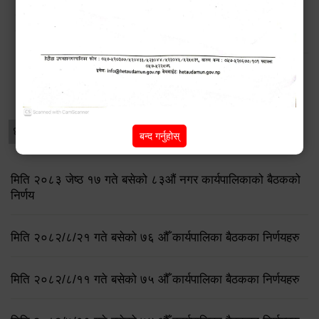
डेंगु नियन्त्रणका लागि चार ‘भेट्रो निरीक्षक’ राख्दै हेटौंडा
उपमहानगरपालिका
विशेष विवरणहरु
धार्मिक/पर्यटन
प्रेस नोट
बन्द गर्नुहोस्
मिति २०८३ जेष्ठ १७ गते बसेको ८३औं नगर कार्यपालिकाको बैठकको
निर्णय
मिति २०८२/८/२१ गते बसेको ७६ औँ कार्यपालिका बैठकका निर्णयहरु
मिति २०८२/८/११ गते बसेको ७५ औँ कार्यपालिका बैठकका निर्णयहरु