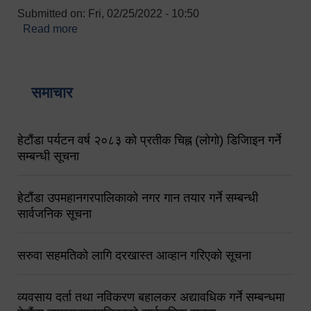
Submitted on:
Fri, 02/25/2022 - 10:50
Read more
about बारुणयन्त्र उपशाखा इन्चार्जको सम्पर्क नं.
९८४१६४५३५६ (टोल फ्रि नं.१०१) फोन नं. ०५७-५२०६७७
शव बहान चालकको नं. ९८४९५०५६००
समाचार
हेटौंडा पर्यटन वर्ष २०८३ को प्रतीक चिह्न (लोगो) डिजिाइन गर्ने
सम्बन्धी सूचना
हेटौंडा उपमहानगरपालिकाको नगर गान तयार गर्ने सम्बन्धी
सार्वजनिक सूचना
सरुवा सहमतिको लागि दरखास्त आव्हान गरिएको सूचना
व्यवसाय दर्ता तथा नविकरण बहालकर अद्यावधिक गर्ने सम्बन्धमा