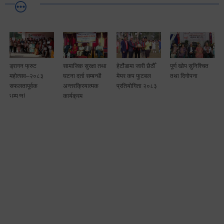
रागन फ्रुट
सामाजिक सुरक्षा तथा
हेटौंडामा जारी छैठौँ
पूर्ण खोप सुनिश्चित
हेटौंडा
ोत्सव–२०८३
घटना दर्ता सम्बन्धी
मेयर कप फुटबल
तथा दिगोपना
उपमहा
लतापूर्वक
अन्तरक्रियात्मक
प्रतियोगिता २०८३
मा सुरु 
पन्न!
कार्यक्रम
मेयरक
प्रतिय