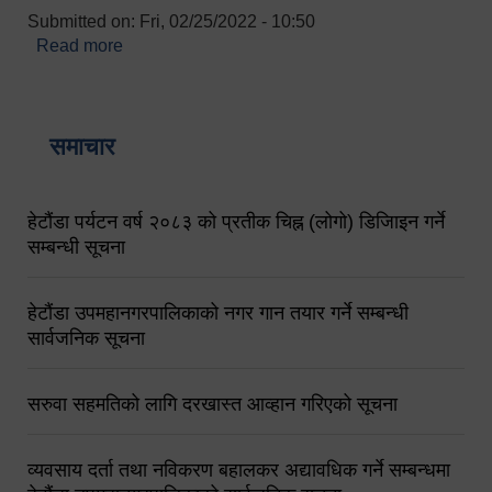
Submitted on:
Fri, 02/25/2022 - 10:50
Read more
about बारुणयन्त्र उपशाखा इन्चार्जको सम्पर्क नं.
९८४१६४५३५६ (टोल फ्रि नं.१०१) फोन नं. ०५७-५२०६७७
शव बहान चालकको नं. ९८४९५०५६००
समाचार
हेटौंडा पर्यटन वर्ष २०८३ को प्रतीक चिह्न (लोगो) डिजिाइन गर्ने
सम्बन्धी सूचना
हेटौंडा उपमहानगरपालिकाको नगर गान तयार गर्ने सम्बन्धी
सार्वजनिक सूचना
सरुवा सहमतिको लागि दरखास्त आव्हान गरिएको सूचना
व्यवसाय दर्ता तथा नविकरण बहालकर अद्यावधिक गर्ने सम्बन्धमा