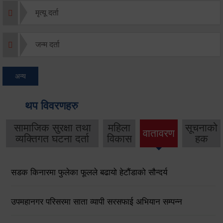
मृत्यू दर्ता
जन्म दर्ता
अन्य
थप विवरणहरु
सामाजिक सुरक्षा तथा
महिला
सूचनाको
वातावरण
व्यक्तिगत घटना दर्ता
विकास
हक
सडक किनारमा फुलेका फूलले बढायो हेटौंडाको सौन्दर्य
उपमहानगर परिसरमा साता व्यापी सरसफाई अभियान सम्पन्न