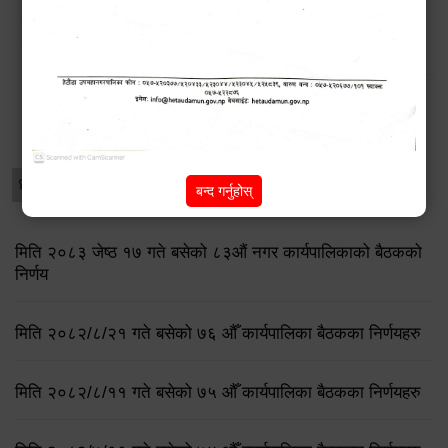
डेंगु नियन्त्रणका लागि चार ‘भेट्रो निरीक्षक’ राख्दै हेटौंडा
उपमहानगरपालिका
विशेष विवरणहरु
धार्मिक/पर्यटन
प्रेस नोट
बन्द गर्नुहोस्
मिति २०८३ जेष्ठ १७ गते बसेको ८३औं नगर कार्यपालिकाको बैठकको
निर्णय
मिति २०८२/८/२१ गते बसेको ७६ औँ कार्यपालिका बैठकका निर्णयहरु
मिति २०८२/८/११ गते बसेको ७५ औँ कार्यपालिका बैठकका निर्णयहरु