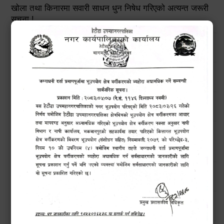
खोला तथा किनारमा सवारी साधन धुन निषेध गरिएको अत्यन्त जरूरी
सूचना !
हेटौंडा उपमहानगरपालिकाको विपद् व्यवस्थापनरणनीतिक कार्ययोजना
उच्च सतर्कताको लागि अनुरोध
मनसुनजन्य विपद्‍बाट सतर्कता अपनाउने सम्बन्धी जरुरी सूचना !!
बिन प्रयोगकर्ताहरुको लागि तालिम कार्यक्रम सम्बन्धी सार्वजनिक
सूचना !!
हेटौंडाका चराहरु (Birds of Hetauda)
नगरबासीहरुमा बाढी पहिरो सम्बन्धी सूचना।।