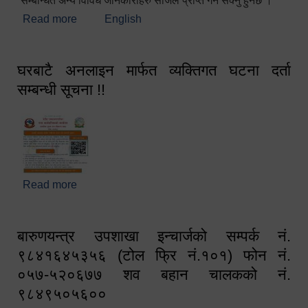
सम्बन्धित अन्य विविध जानकारीहरु सजिलै प्राप्त गर्न सक्नु हुनेछ ।
Read more
about स्वागतम!!!
English
घरबाटै अनलाइन मार्फत व्यक्तिगत घटना दर्ता
सम्बन्धी सूचना !!
Read more
about घरबाटै अनलाइन मार्फत व्यक्तिगत घटना दर्ता सम्बन्धी
सूचना !!
बारुणयन्त्र उपशाखा इन्चार्जको सम्पर्क नं.
९८४१६४५३५६ (टोल फ्रि नं.१०१) फोन नं.
०५७-५२०६७७ शव बहान चालकको नं.
९८४९५०५६००