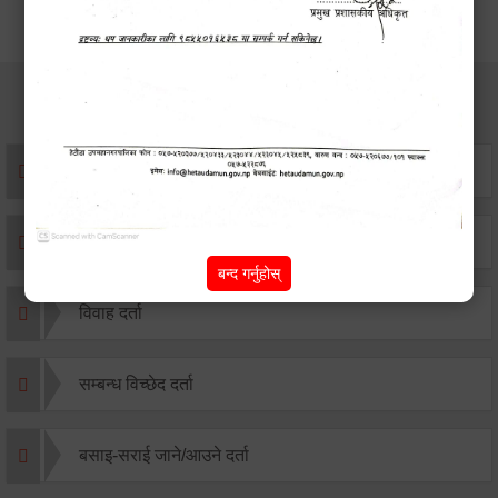
सेवाहरु
संस्था दर्ता सिफारिस
एकिकृत सम्पत्ति कर/घर जग्गा कर
बन्द गर्नुहोस्
विवाह दर्ता
सम्बन्ध विच्छेद दर्ता
बसाइ-सराई जाने/आउने दर्ता