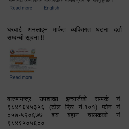
सम्बन्धित अन्य विविध जानकारीहरु सजिलै प्राप्त गर्न सक्नु हुनेछ ।
Read more
about स्वागतम!!!
English
घरबाटै अनलाइन मार्फत व्यक्तिगत घटना दर्ता
सम्बन्धी सूचना !!
Read more
about घरबाटै अनलाइन मार्फत व्यक्तिगत घटना दर्ता सम्बन्धी
सूचना !!
बारुणयन्त्र उपशाखा इन्चार्जको सम्पर्क नं.
९८४१६४५३५६ (टोल फ्रि नं.१०१) फोन नं.
०५७-५२०६७७ शव बहान चालकको नं.
९८४९५०५६००