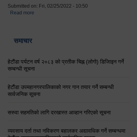
Submitted on:
Fri, 02/25/2022 - 10:50
Read more
about बारुणयन्त्र उपशाखा इन्चार्जको सम्पर्क नं.
९८४१६४५३५६ (टोल फ्रि नं.१०१) फोन नं. ०५७-५२०६७७
शव बहान चालकको नं. ९८४९५०५६००
समाचार
हेटौंडा पर्यटन वर्ष २०८३ को प्रतीक चिह्न (लोगो) डिजिाइन गर्ने
सम्बन्धी सूचना
हेटौंडा उपमहानगरपालिकाको नगर गान तयार गर्ने सम्बन्धी
सार्वजनिक सूचना
सरुवा सहमतिको लागि दरखास्त आव्हान गरिएको सूचना
व्यवसाय दर्ता तथा नविकरण बहालकर अद्यावधिक गर्ने सम्बन्धमा