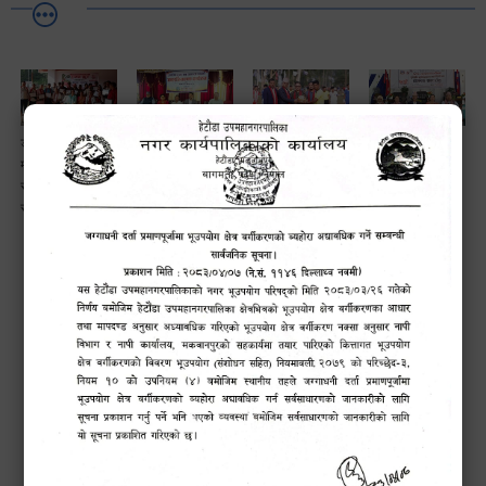
सामाजिक सुरक्षा तथा
हेटौंडामा जारी छैठौँ
पूर्ण खोप सुनिश्चित
हेटौंडा
घटना दर्ता सम्बन्धी
मेयर कप फुटबल
तथा दिगोपना
उपमहानगरपालिका-१३
अन्तरक्रियात्मक
प्रतियोगिता २०८३
मा सुरु भएकाे छैठाैं
कार्यक्रम
मेयरकप फुटबल
प्रतियोगिता-२०८३