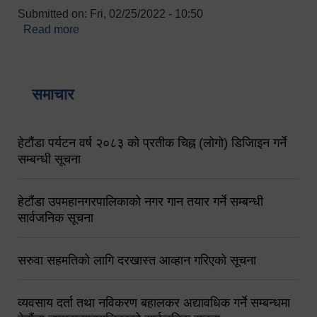
Submitted on:
Fri, 02/25/2022 - 10:50
Read more
about बारुणयन्त्र उपशाखा इन्चार्जको सम्पर्क नं.
९८४१६४५३५६ (टोल फ्रि नं.१०१) फोन नं. ०५७-५२०६७७
शव बहान चालकको नं. ९८४९५०५६००
समाचार
हेटौंडा पर्यटन वर्ष २०८३ को प्रतीक चिह्न (लोगो) डिजिाइन गर्ने
सम्बन्धी सूचना
हेटौंडा उपमहानगरपालिकाको नगर गान तयार गर्ने सम्बन्धी
सार्वजनिक सूचना
सरुवा सहमतिको लागि दरखास्त आव्हान गरिएको सूचना
व्यवसाय दर्ता तथा नविकरण बहालकर अद्यावधिक गर्ने सम्बन्धमा