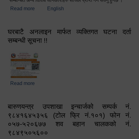
सम्बन्धित अन्य विविध जानकारीहरु सजिलै प्राप्त गर्न सक्नु हुनेछ ।
Read more
about स्वागतम!!!
English
घरबाटै अनलाइन मार्फत व्यक्तिगत घटना दर्ता
सम्बन्धी सूचना !!
Read more
about घरबाटै अनलाइन मार्फत व्यक्तिगत घटना दर्ता सम्बन्धी
सूचना !!
बारुणयन्त्र उपशाखा इन्चार्जको सम्पर्क नं.
९८४१६४५३५६ (टोल फ्रि नं.१०१) फोन नं.
०५७-५२०६७७ शव बहान चालकको नं.
९८४९५०५६००