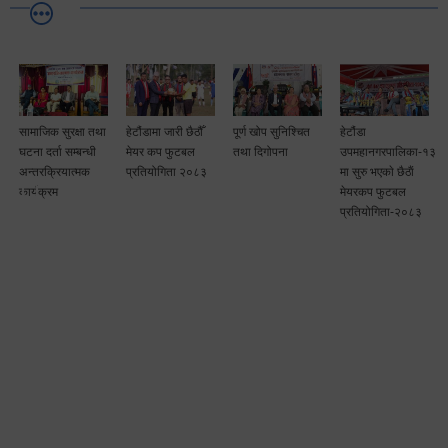
सामाजिक सुरक्षा तथा
हेटौंडामा जारी छैठौँ
पूर्ण खोप सुनिश्चित
हेटौंडा
घटना दर्ता सम्बन्धी
मेयर कप फुटबल
तथा दिगोपना
उपमहानगरपालिका-१३
अन्तरक्रियात्मक
प्रतियोगिता २०८३
मा सुरु भएकाे छैठाैं
कार्यक्रम
मेयरकप फुटबल
प्रतियोगिता-२०८३