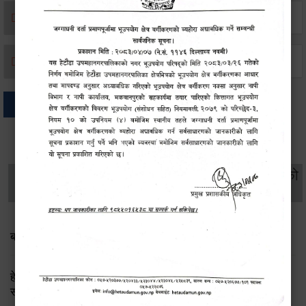
मृत्यू दर्ता
जन्म दर्ता
अन्य
थप विवरणहरु
सामाजिक सुरक्षा तथा
महिला
सूचनाको
वातावरण
व्यक्तिगत घटना दर्ता
विकास
हक
बाल भेला तथा योजना तर्जुमा सम्बन्धी सूचना
हेटौंडा उपमहानगरपालिका: लैङ्गिक समानता तथा सामाजिक
समावेशीकरण परीक्षण प्रतिवेदन २०८२