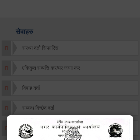
सेवाहरु
संस्था दर्ता सिफारिस
एकिकृत सम्पत्ति कर/घर जग्गा कर
विवाह दर्ता
सम्बन्ध विच्छेद दर्ता
बसाइ-सराई जाने/आउने दर्ता