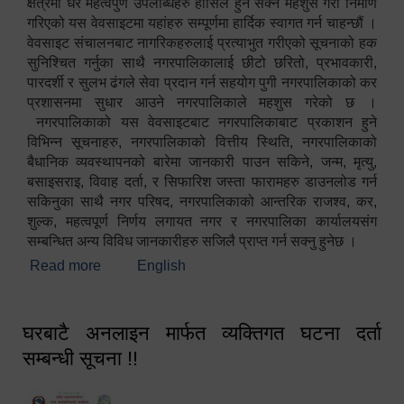
क्षेत्रमा धेरै महत्वपुर्ण उपलब्धिहरु हासिल हुन सक्ने महशुस गरी निर्माण
गरिएको यस वेवसाइटमा यहांहरु सम्पूर्णमा हार्दिक स्वागत गर्न चाहन्छौं ।
वेवसाइट संचालनबाट नागरिकहरुलाई प्रत्याभुत गरीएको सूचनाको हक
सुनिश्चित गर्नुका साथै नगरपालिकालाई छीटो छरितो, प्रभावकारी,
पारदर्शी र सुलभ ढंगले सेवा प्रदान गर्न सहयोग पुगी नगरपालिकाको कर
प्रशासनमा सुधार आउने नगरपालिकाले महशुस गरेको छ ।
नगरपालिकाको यस वेवसाइटबाट नगरपालिकाबाट प्रकाशन हुने
विभिन्न सूचनाहरु, नगरपालिकाको वित्तीय स्थिति, नगरपालिकाको
बैधानिक व्यवस्थापनको बारेमा जानकारी पाउन सकिने, जन्म, मृत्यु,
बसाइसराइ, विवाह दर्ता, र सिफारिश जस्ता फारामहरु डाउनलोड गर्न
सकिनुका साथै नगर परिषद, नगरपालिकाको आन्तरिक राजश्व, कर,
शुल्क, महत्वपूर्ण निर्णय लगायत नगर र नगरपालिका कार्यालयसंग
सम्बन्धित अन्य विविध जानकारीहरु सजिलै प्राप्त गर्न सक्नु हुनेछ ।
Read more
about स्वागतम!!!
English
घरबाटै अनलाइन मार्फत व्यक्तिगत घटना दर्ता
सम्बन्धी सूचना !!