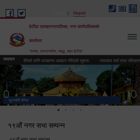
Skip to main content
English
Nepali
हेटौंडा उपमहानगरपालिका, नगर कार्यपालिकाको
कार्यालय
"स्वच्छ, उत्पादनशील, समृद्ध, सहर हेटौंडा"
समाचार
ुवा सहमतिको लागि दरखास्त आव्हान गरिएको सूचना
व्यवसाय दर्ता तथा नविकरण बहालक
भुटनदेवी मन्दिर
स्मारक
मनकामना डाँडाबाट देखिएको दृश्य
हेटौंडा उपमहानगरपालिका नगर कार्यपालिकाको कार्यालय
१९औं नगर सभा सम्पन्न
१९औं नगर सभा सम्पन्न