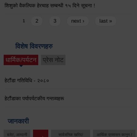
शिशुको वैकल्पिक हेरचाह सम्बन्धी १५ दिने सूचना !
Pages
2
3
next ›
last »
1
विशेष विवरणहरु
धार्मिक/पर्यटन
प्रेस नोट
हेटौंडा गतिविधि - २०८०
हेटौंडाका पर्यापर्यटकीय गन्तव्यहरू
जानकारी
बजेट, आम्दानी
सार्वजनिक खरिद/
आर्थिक प्रशासन कानुन /