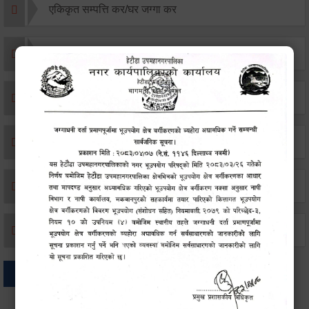
एकिकृत सम्पत्ति कर/घर जग्गा कर
विवाह दर्ता
सम्बन्ध विच्छेद दर्ता
बसाइ-सराई जाने/आउने दर्ता
मृत्यू दर्ता
जन्म दर्ता
अन्य