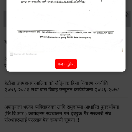
थप विवरणहरु
सामाजिक सुरक्षा तथा
महिला
सूचनाको
वातावरण
व्यक्तिगत घटना दर्ता
विकास
हक
बाल भेला तथा योजना तर्जुमा सम्बन्धी सूचना
हेटौंडा उपमहानगरपालिका: लैङ्गिक समानता तथा सामाजिक
बन्द गर्नुहोस्
समावेशीकरण परीक्षण प्रतिवेदन २०८२
हेटौंडा उपमहानगरपालिकाको लैङ्गिक हिंसा निवारण रणनीति
२०७६-२०८६ तथा बाल विवाह उन्मूलन कार्ययोजना २०७६-२०७८
अपाङ्गता भएका व्यक्तिहरुका लागि समुदायमा आधारित पुनर्स्थापना
(सि.बि.आर.) कार्यक्रम सञ्चालन गर्न ईच्छुक गैर सरकारी संघ
संस्थाहरुलाई प्रस्ताव पेश सम्बन्धी सूचना !!