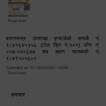
Read more
about घरबाटै अनलाइन मार्फत व्यक्तिगत घटना दर्ता सम्बन्धी
सूचना !!
बारुणयन्त्र उपशाखा इन्चार्जको सम्पर्क नं.
९८४१६४५३५६ (टोल फ्रि नं.१०१) फोन नं.
०५७-५२०६७७ शव बहान चालकको नं.
९८४९५०५६००
Submitted on:
Fri, 02/25/2022 - 10:50
Read more
about बारुणयन्त्र उपशाखा इन्चार्जको सम्पर्क नं.
९८४१६४५३५६ (टोल फ्रि नं.१०१) फोन नं. ०५७-५२०६७७
शव बहान चालकको नं. ९८४९५०५६००
समाचार