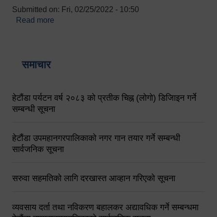
Submitted on:
Fri, 02/25/2022 - 10:50
Read more
about बारुणयन्त्र उपशाखा इन्चार्जको सम्पर्क नं.
९८४१६४५३५६ (टोल फ्रि नं.१०१) फोन नं. ०५७-५२०६७७
शव बहान चालकको नं. ९८४९५०५६००
समाचार
हेटौंडा पर्यटन वर्ष २०८३ को प्रतीक चिह्न (लोगो) डिजिाइन गर्ने
सम्बन्धी सूचना
हेटौंडा उपमहानगरपालिकाको नगर गान तयार गर्ने सम्बन्धी
सार्वजनिक सूचना
सरुवा सहमतिको लागि दरखास्त आव्हान गरिएको सूचना
व्यवसाय दर्ता तथा नविकरण बहालकर अद्यावधिक गर्ने सम्बन्धमा