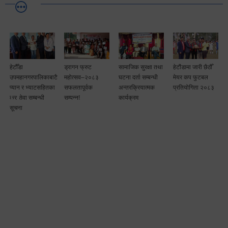
ौँडा
ड्रागन फ्रुट
सामाजिक सुरक्षा तथा
हेटौंडामा जारी छैठौँ
पूर्ण खो
महानगरपालिकाबाटै
महोत्सव–२०८३
घटना दर्ता सम्बन्धी
मेयर कप फुटबल
तथा दि
यान र भ्याटसहितका
सफलतापूर्वक
अन्तरक्रियात्मक
प्रतियोगिता २०८३
 सेवा सम्बन्धी
सम्पन्न!
कार्यक्रम
चना