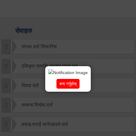
सेवाहरु
संस्था दर्ता सिफारिस
एकिकृत सम्पत्ति कर/घर जग्गा कर
बन्द गर्नुहोस्
विवाह दर्ता
सम्बन्ध विच्छेद दर्ता
बसाइ-सराई जाने/आउने दर्ता