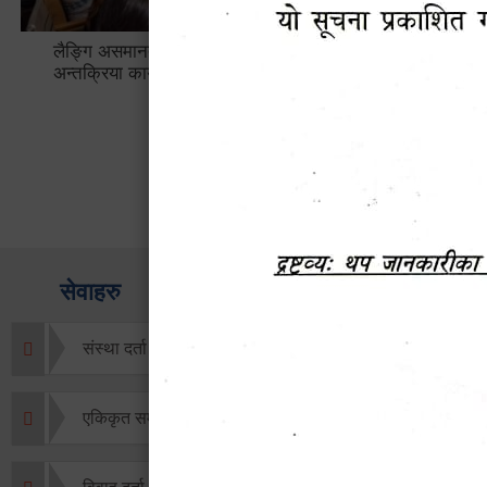
लैङ्गि असमानताका विबिध पक्षहरु विषयक
हेटौँडा उप
अन्तक्रिया कार्यक्रम
भ्याटसहितक
सेवाहरु
संस्था दर्ता सिफारिस
एकिकृत सम्पत्ति कर/घर जग्गा कर