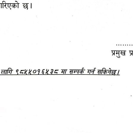
महानगरपालिकाबाटै प्यान र
ड्रागन फ्रुट महोत्सव–२०८३
ा कर सेवा सम्बन्धी सूचना
सफलतापूर्वक सम्पन्न!
जानकारी
बजेट,
आम्दानी र
दस्तावेज
खर्च
अन्य विवरणहरु