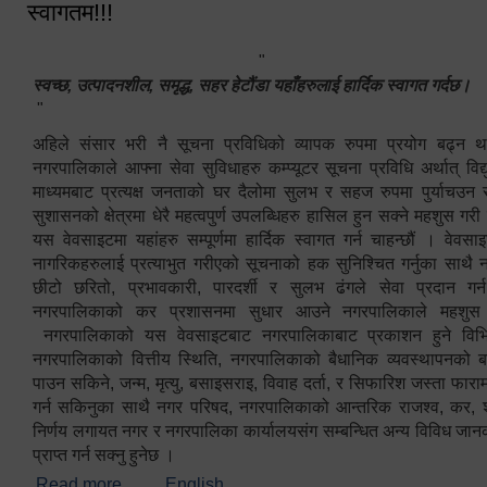
स्वागतम!!!
"
स्वच्छ, उत्पादनशील, समृद्ध, सहर हेटौंडा यहाँहरुलाई हार्दिक स्वागत गर्दछ।
"
अहिले संसार भरी नै सूचना प्रविधिको व्यापक रुपमा प्रयोग बढ्न थ
नगरपालिकाले आफ्ना सेवा सुविधाहरु कम्प्यूटर सूचना प्रविधि अर्थात् विद
माध्यमबाट प्रत्यक्ष जनताको घर दैलोमा सुलभ र सहज रुपमा पुर्याचउन
सुशासनको क्षेत्रमा धेरै महत्वपुर्ण उपलब्धिहरु हासिल हुन सक्ने महशुस गरी
यस वेवसाइटमा यहांहरु सम्पूर्णमा हार्दिक स्वागत गर्न चाहन्छौं । वेव
नागरिकहरुलाई प्रत्याभुत गरीएको सूचनाको हक सुनिश्चित गर्नुका साथै
छीटो छरितो, प्रभावकारी, पारदर्शी र सुलभ ढंगले सेवा प्रदान गर्
नगरपालिकाको कर प्रशासनमा सुधार आउने नगरपालिकाले महशु
नगरपालिकाको यस वेवसाइटबाट नगरपालिकाबाट प्रकाशन हुने विभिन
नगरपालिकाको वित्तीय स्थिति, नगरपालिकाको बैधानिक व्यवस्थापनको ब
पाउन सकिने, जन्म, मृत्यु, बसाइसराइ, विवाह दर्ता, र सिफारिश जस्ता फा
गर्न सकिनुका साथै नगर परिषद, नगरपालिकाको आन्तरिक राजश्व, कर, शुल्
निर्णय लगायत नगर र नगरपालिका कार्यालयसंग सम्बन्धित अन्य विविध जान
प्राप्त गर्न सक्नु हुनेछ ।
Read more
about स्वागतम!!!
English