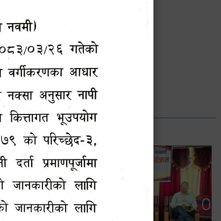
भानुभक्त थपलिया
सूचना अधिकारी
Phone: ९८५५०१२७४२