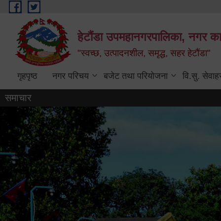
Skip to main content
हेटौंडा उपमहानगरपालिका, नगर कार
"स्वच्छ, उत्पादनशील, समृद्ध, सहर हेटौंडा"
गृहपृष्ठ
नगर परिचय
बजेट तथा परियोजना
वि.सु. सेवाह
समाचार