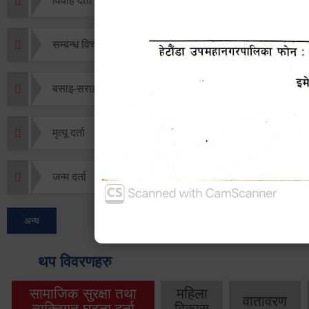
विवाह दर्ता
सम्बन्ध विच्छेद दर्ता
बसाइ-सराई जाने/आउने दर्ता
मृत्यू दर्ता
जन्म दर्ता
अन्य
थप विवरणहरु
सामाजिक सुरक्षा तथा
महिला
वातावरण
व्यक्तिगत घटना दर्ता
विकास