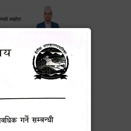
करणको ब्यहोरा
टेक बहादुर वली
प्रमुख प्रशासकीय अधिकृत
Phone: 9855010111
बन्धी सूचना !
चना
मेवारी
सविन न्यौपाने
प्रबक्ता, वडा १ नं. अध्यक्ष
Phone: ९८५५०६७३३७