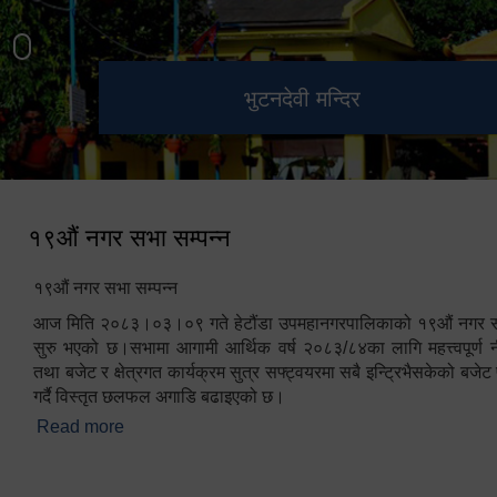
हेटौंडा उपमहानगरपालिका नगर
मनकामना डाँडाबाट देखिएको दृश्य
भुटनदेवी मन्दिर
स्मारक
कार्यपालिकाको कार्यालय
१९औं नगर सभा सम्पन्न
१९औं नगर सभा सम्पन्न
आज मिति २०८३।०३।०९ गते हेटौंडा उपमहानगरपालिकाको १९औं नगर सभ
सुरु भएको छ।सभामा आगामी आर्थिक वर्ष २०८३/८४का लागि महत्त्वपूर्ण नी
तथा बजेट र क्षेत्रगत कार्यक्रम सुत्र सफ्ट्वयरमा सबै इन्ट्रिभैसकेको बजेट 
गर्दै विस्तृत छलफल अगाडि बढाइएको छ।
Read more
about १९औं नगर सभा सम्पन्न