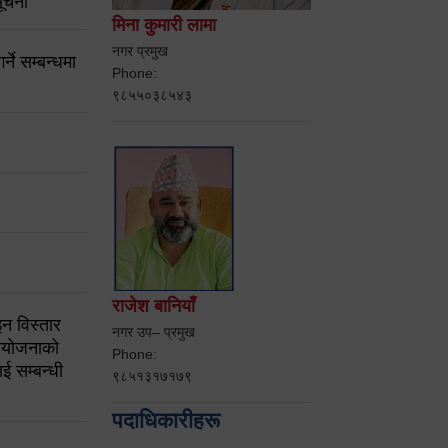
ूचना
मिना कुमारी लामा
नगर प्रमुख
ने सम्बन्धमा
Phone:
९८५५०३८५४३
राजेश बानियाँ
न विस्तार
नगर उप– प्रमुख
ियोजनाको
Phone:
ई सम्बन्धी
९८५१३१७१७९
पदाधिकारीहरू