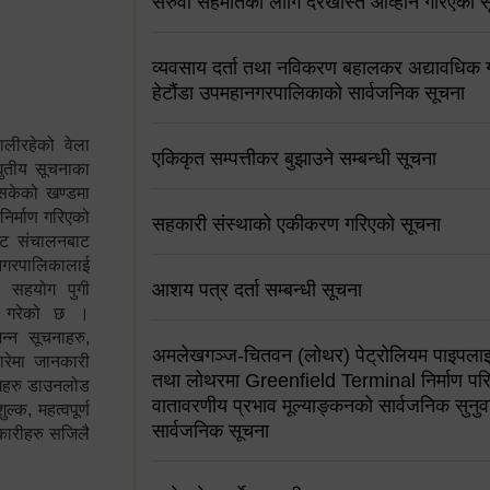
सरुवा सहमतिको लागि दरखास्त आव्हान गरिएको स
व्यवसाय दर्ता तथा नविकरण बहालकर अद्यावधिक गर्
हेटौंडा उपमहानगरपालिकाको सार्वजनिक सूचना
ालीरहेको वेला
एकिकृत सम्पत्तीकर बुझाउने सम्बन्धी सूचना
्युतीय सूचनाका
 सकेको खण्डमा
 निर्माण गरिएको
सहकारी संस्थाको एकीकरण गरिएको सूचना
साइट संचालनबाट
 नगरपालिकालाई
आशय पत्र दर्ता सम्बन्धी सूचना
न सहयोग पुगी
स गरेको छ ।
्न सूचनाहरु,
अमलेखगञ्ज-चितवन (लोथर) पेट्रोलियम पाइपलाइ
ारेमा जानकारी
तथा लोथरमा Greenfield Terminal निर्माण पर
रामहरु डाउनलोड
वातावरणीय प्रभाव मूल्याङ्कनको सार्वजनिक सुनुवा
क, महत्वपूर्ण
सार्वजनिक सूचना
कारीहरु सजिलै