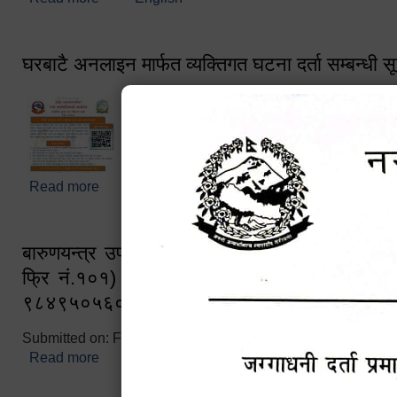
घरबाटै अनलाइन मार्फत व्यक्तिगत घटना दर्ता सम्बन्धी स
Read more
about घरबाटै अनलाइन मार्फत व्यक्तिगत घटना दर्ता सम्बन्धी
बारुणयन्त्र उपशाखा इन्चार्जको सम्पर्क नं. ९८४१६
फ्रि नं.१०१) फोन नं. ०५७-५२०६७७ शव बहान च
९८४९५०५६००
Submitted on:
Fri, 02/25/2022 - 10:50
Read more
about बारुणयन्त्र उपशाखा इन्चार्जको सम्पर्क नं. ९८४
नं.१०१) फोन नं. ०५७-५२०६७७ शव बहान चालकको नं. 