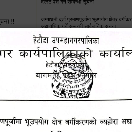
दररेट पेश गर्ने सम्बन्धी सूचना
जग्गाधनी दर्ता प्रमाणपूर्जामा भूउपयोग क्षेत्र वर्गी
ूचना !!
अद्यावधिक गर्ने सम्बन्धी सार्वजनिक सूचना
आशय पत्र दर्ता सम्बन्धी सूचना
शिक्षक सरुवा सहमतिका लागि दरखास्त आव्हान सम्
 सूचना !!
हेटौंडा उपमहानगरपालिकाको सूची दर्ता सम्बन्धी सू
४५३५६ (टोल
ालकको नं.
चुरियामाई सुरुङको संरक्षण तथा व्यवस्थापनको जिम्
समितिलाई हस्तान्तरण
१६४५३५६ (टोल फ्रि
पोषाक र परिचयपत्र अनिवार्य लगाउने सम्बन्धमा ।
९८४९५०५६००