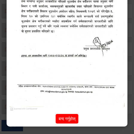
एकिकृत सम्पत्ति कर/घर जग्गा कर
विवाह दर्ता
सम्बन्ध विच्छेद दर्ता
बसाइ-सराई जाने/आउने दर्ता
मृत्यू दर्ता
जन्म दर्ता
बन्द गर्नुहोस्
अन्य