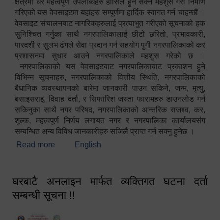
क्षेत्रमा धेरै महत्वपुर्ण उपलब्धिहरु हासिल हुन सक्ने महशुस गरी निर्माण
गरिएको यस वेवसाइटमा यहांहरु सम्पूर्णमा हार्दिक स्वागत गर्न चाहन्छौं ।
वेवसाइट संचालनबाट नागरिकहरुलाई प्रत्याभुत गरीएको सूचनाको हक
सुनिश्चित गर्नुका साथै नगरपालिकालाई छीटो छरितो, प्रभावकारी,
पारदर्शी र सुलभ ढंगले सेवा प्रदान गर्न सहयोग पुगी नगरपालिकाको कर
प्रशासनमा सुधार आउने नगरपालिकाले महशुस गरेको छ ।
नगरपालिकाको यस वेवसाइटबाट नगरपालिकाबाट प्रकाशन हुने
विभिन्न सूचनाहरु, नगरपालिकाको वित्तीय स्थिति, नगरपालिकाको
बैधानिक व्यवस्थापनको बारेमा जानकारी पाउन सकिने, जन्म, मृत्यु,
बसाइसराइ, विवाह दर्ता, र सिफारिश जस्ता फारामहरु डाउनलोड गर्न
सकिनुका साथै नगर परिषद, नगरपालिकाको आन्तरिक राजश्व, कर,
शुल्क, महत्वपूर्ण निर्णय लगायत नगर र नगरपालिका कार्यालयसंग
सम्बन्धित अन्य विविध जानकारीहरु सजिलै प्राप्त गर्न सक्नु हुनेछ ।
Read more
about स्वागतम!!!
English
घरबाटै अनलाइन मार्फत व्यक्तिगत घटना दर्ता
सम्बन्धी सूचना !!