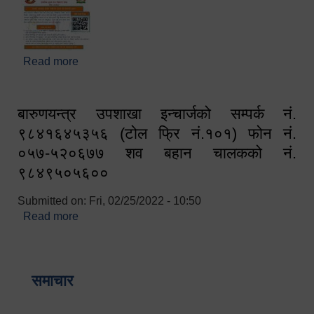
Read more
about घरबाटै अनलाइन मार्फत व्यक्तिगत घटना दर्ता सम्बन्धी
सूचना !!
बारुणयन्त्र उपशाखा इन्चार्जको सम्पर्क नं.
९८४१६४५३५६ (टोल फ्रि नं.१०१) फोन नं.
०५७-५२०६७७ शव बहान चालकको नं.
९८४९५०५६००
Submitted on:
Fri, 02/25/2022 - 10:50
Read more
about बारुणयन्त्र उपशाखा इन्चार्जको सम्पर्क नं.
९८४१६४५३५६ (टोल फ्रि नं.१०१) फोन नं. ०५७-५२०६७७
शव बहान चालकको नं. ९८४९५०५६००
समाचार