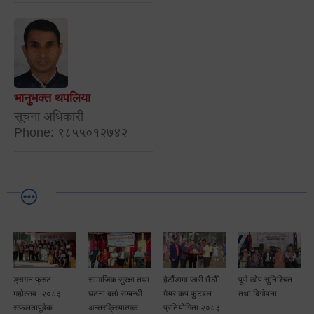
भानुभक्त थपलिया
सूचना अधिकारी
Phone: ९८५५०१२७४२
ड्रागन फ्रुट
सामाजिक सुरक्षा तथा
हेटौंडामा जारी छैठौँ
पूर्ण खोप सुनिश्चित
टै
महोत्सव–२०८३
घटना दर्ता सम्बन्धी
मेयर कप फुटबल
तथा दिगोपना
ा
सफलतापूर्वक
अन्तरक्रियात्मक
प्रतियोगिता २०८३