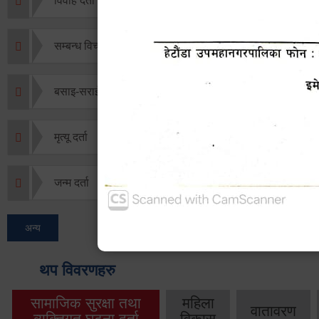
विवाह दर्ता
सम्बन्ध विच्छेद दर्ता
बसाइ-सराई जाने/आउने दर्ता
मृत्यू दर्ता
जन्म दर्ता
अन्य
थप विवरणहरु
सामाजिक सुरक्षा तथा
महिला
वातावरण
व्यक्तिगत घटना दर्ता
विकास