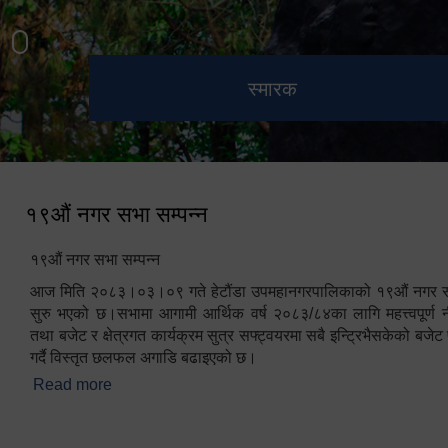
हेटौंडा उपमहानगरपालिका नगर
मनकामना डाँडाबाट देखिएको दृश्य
भुटनदेवी मन्दिर
स्मारक
कार्यपालिकाको कार्यालय
१९औं नगर सभा सम्पन्न
१९औं नगर सभा सम्पन्न
आज मिति २०८३।०३।०९ गते हेटौंडा उपमहानगरपालिकाको १९औं नगर सभ
सुरु भएको छ।सभामा आगामी आर्थिक वर्ष २०८३/८४का लागि महत्त्वपूर्ण नी
तथा बजेट र क्षेत्रगत कार्यक्रम सुत्र सफ्ट्वयरमा सबै इन्ट्रिभैसकेको बजेट 
गर्दै विस्तृत छलफल अगाडि बढाइएको छ।
Read more
about १९औं नगर सभा सम्पन्न