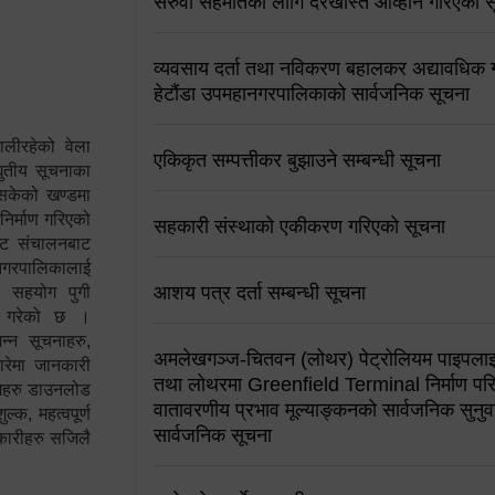
सरुवा सहमतिको लागि दरखास्त आव्हान गरिएको स
व्यवसाय दर्ता तथा नविकरण बहालकर अद्यावधिक गर्
हेटौंडा उपमहानगरपालिकाको सार्वजनिक सूचना
ालीरहेको वेला
एकिकृत सम्पत्तीकर बुझाउने सम्बन्धी सूचना
्युतीय सूचनाका
 सकेको खण्डमा
 निर्माण गरिएको
सहकारी संस्थाको एकीकरण गरिएको सूचना
साइट संचालनबाट
 नगरपालिकालाई
आशय पत्र दर्ता सम्बन्धी सूचना
न सहयोग पुगी
स गरेको छ ।
्न सूचनाहरु,
अमलेखगञ्ज-चितवन (लोथर) पेट्रोलियम पाइपलाइ
ारेमा जानकारी
तथा लोथरमा Greenfield Terminal निर्माण पर
रामहरु डाउनलोड
वातावरणीय प्रभाव मूल्याङ्कनको सार्वजनिक सुनुवा
क, महत्वपूर्ण
सार्वजनिक सूचना
कारीहरु सजिलै