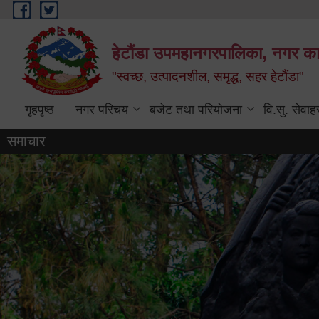
Skip to main content
हेटौंडा उपमहानगरपालिका, नगर कार
"स्वच्छ, उत्पादनशील, समृद्ध, सहर हेटौंडा"
गृहपृष्ठ
नगर परिचय
बजेट तथा परियोजना
वि.सु. सेवाह
समाचार