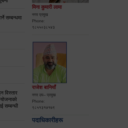
ूचना
मिना कुमारी लामा
नगर प्रमुख
ने सम्बन्धमा
Phone:
९८५५०३८५४३
राजेश बानियाँ
न विस्तार
नगर उप– प्रमुख
ियोजनाको
Phone:
ई सम्बन्धी
९८५१३१७१७९
पदाधिकारीहरू