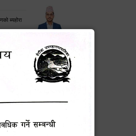
करणको ब्यहोरा
टेक बहादुर वली
प्रमुख प्रशासकीय अधिकृत
Phone: 9855010111
बन्धी सूचना !
चना
मेवारी
सविन न्यौपाने
प्रबक्ता, वडा १ नं. अध्यक्ष
Phone: ९८५५०६७३३७