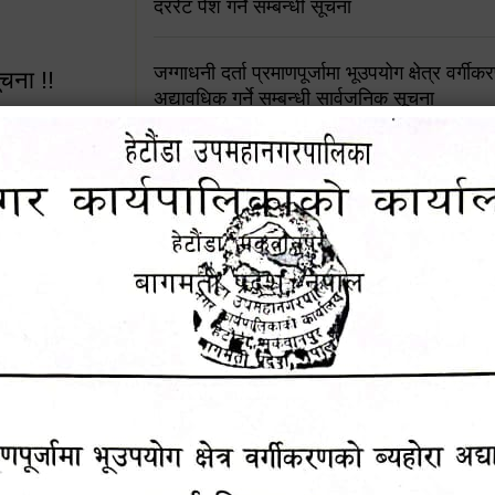
दररेट पेश गर्ने सम्बन्धी सूचना
जग्गाधनी दर्ता प्रमाणपूर्जामा भूउपयोग क्षेत्र वर्गी
ूचना !!
अद्यावधिक गर्ने सम्बन्धी सार्वजनिक सूचना
आशय पत्र दर्ता सम्बन्धी सूचना
शिक्षक सरुवा सहमतिका लागि दरखास्त आव्हान सम्
 सूचना !!
हेटौंडा उपमहानगरपालिकाको सूची दर्ता सम्बन्धी सू
४५३५६ (टोल
ालकको नं.
चुरियामाई सुरुङको संरक्षण तथा व्यवस्थापनको जिम्
समितिलाई हस्तान्तरण
१६४५३५६ (टोल फ्रि
पोषाक र परिचयपत्र अनिवार्य लगाउने सम्बन्धमा ।
९८४९५०५६००