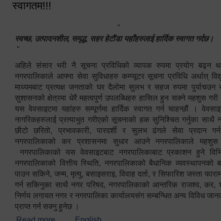
स्वागतम!!!
"
स्वच्छ, उत्पादनशील, समृद्ध, सहर हेटौंडा यहाँहरुलाई हार्दिक स्वागत गर्दछ।
"
अहिले संसार भरी नै सूचना प्रविधिको व्यापक रुपमा प्रयोग बढ्न थ
नगरपालिकाले आफ्ना सेवा सुविधाहरु कम्प्यूटर सूचना प्रविधि अर्थात् विद
माध्यमबाट प्रत्यक्ष जनताको घर दैलोमा सुलभ र सहज रुपमा पुर्याचउन
सुशासनको क्षेत्रमा धेरै महत्वपुर्ण उपलब्धिहरु हासिल हुन सक्ने महशुस गरी
यस वेवसाइटमा यहांहरु सम्पूर्णमा हार्दिक स्वागत गर्न चाहन्छौं । वेव
नागरिकहरुलाई प्रत्याभुत गरीएको सूचनाको हक सुनिश्चित गर्नुका साथै
छीटो छरितो, प्रभावकारी, पारदर्शी र सुलभ ढंगले सेवा प्रदान गर्
नगरपालिकाको कर प्रशासनमा सुधार आउने नगरपालिकाले महशु
नगरपालिकाको यस वेवसाइटबाट नगरपालिकाबाट प्रकाशन हुने विभिन
नगरपालिकाको वित्तीय स्थिति, नगरपालिकाको बैधानिक व्यवस्थापनको ब
पाउन सकिने, जन्म, मृत्यु, बसाइसराइ, विवाह दर्ता, र सिफारिश जस्ता फा
गर्न सकिनुका साथै नगर परिषद, नगरपालिकाको आन्तरिक राजश्व, कर, शुल्
निर्णय लगायत नगर र नगरपालिका कार्यालयसंग सम्बन्धित अन्य विविध जान
प्राप्त गर्न सक्नु हुनेछ ।
Read more
about स्वागतम!!!
English