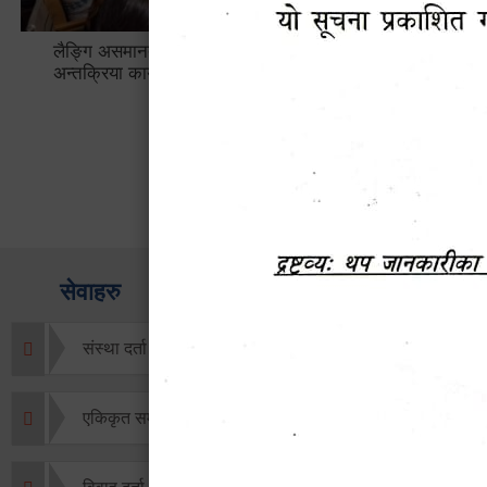
लैङ्गि असमानताका विबिध पक्षहरु विषयक
हेटौँडा उप
अन्तक्रिया कार्यक्रम
भ्याटसहितक
सेवाहरु
संस्था दर्ता सिफारिस
एकिकृत सम्पत्ति कर/घर जग्गा कर