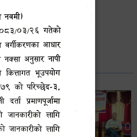
भानुभक्त थपलिया
सूचना अधिकारी
Phone: ९८५५०१२७४२