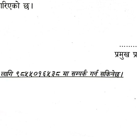
महानगरपालिकाबाटै प्यान र
ड्रागन फ्रुट महोत्सव–२०८३
ा कर सेवा सम्बन्धी सूचना
सफलतापूर्वक सम्पन्न!
जानकारी
बजेट,
आम्दानी र
दस्तावेज
खर्च
आ.व. २०८३/०८४ को बजेट वक्तव्य, नीति तथा 