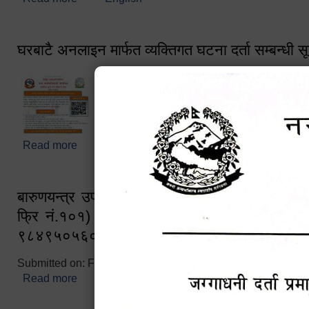
घरबाटै अनलाइन मार्फत व्यक्तिगत घटना दर्ता सम्बन्धी स
Read more
about घरबाटै अनलाइन मार्फत व्यक्तिगत घटना दर्ता सम्बन्धी
बारुणयन्त्र उपशाखा इन्चार्जको सम्पर्क नं. ९८४१६
फ्रि नं.१०१) फोन नं. ०५७-५२०६७७ शव बहान च
९८४९५०५६००
Submitted on:
Fri, 02/25/2022 - 10:50
Read more
about बारुणयन्त्र उपशाखा इन्चार्जको सम्पर्क नं. ९८४
नं.१०१) फोन नं. ०५७-५२०६७७ शव बहान चालकको नं. 