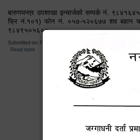
बारुणयन्त्र उपशाखा इन्चार्जको सम्पर्क नं. ९८४१६
फ्रि नं.१०१) फोन नं. ०५७-५२०६७७ शव बहान च
९८४९५०५६००
Submitted on:
Fri, 02/25/2022 - 10:50
Read more
about बारुणयन्त्र उपशाखा इन्चार्जको सम्पर्क नं. ९८४
नं.१०१) फोन नं. ०५७-५२०६७७ शव बहान चालकको नं. 