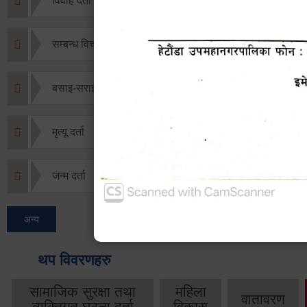
विवाह दर्ता
सम्बन्ध विच्छेद दर्ता
बसाइ-सराई जाने/आउने दर्ता
मृत्यू दर्ता
जन्म दर्ता
अन्य
थप विवरणहरु
सामाजिक सुरक्षा तथा
महिला
वातावरण
व्यक्तिगत घटना दर्ता
विकास