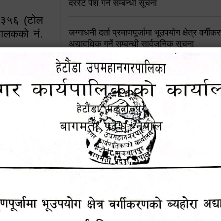
दररेट पेश गर्ने सम्बन्धी सूचना
४५३५६ (टोल
ालकको नं.
जग्गाधनी दर्ता प्रमाणपूर्जामा भूउपयोग क्षेत्र वर्गी
अद्यावधिक गर्ने सम्बन्धी सार्वजनिक सूचना
आशय पत्र दर्ता सम्बन्धी सूचना
१६४५३५६ (टोल फ्रि
९८४९५०५६००
शिक्षक सरुवा सहमतिका लागि दरखास्त आव्हान सम्
हेटौंडा उपमहानगरपालिकाको सूची दर्ता सम्बन्धी सू
चुरियामाई सुरुङको संरक्षण तथा व्यवस्थापनको जिम्
समितिलाई हस्तान्तरण
पोषाक र परिचयपत्र अनिवार्य लगाउने सम्बन्धमा ।