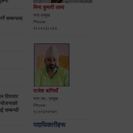
ूचना
मिना कुमारी लामा
नगर प्रमुख
ने सम्बन्धमा
Phone:
९८५५०३८५४३
राजेश बानियाँ
न विस्तार
नगर उप– प्रमुख
ियोजनाको
Phone:
ई सम्बन्धी
९८५१३१७१७९
पदाधिकारीहरू