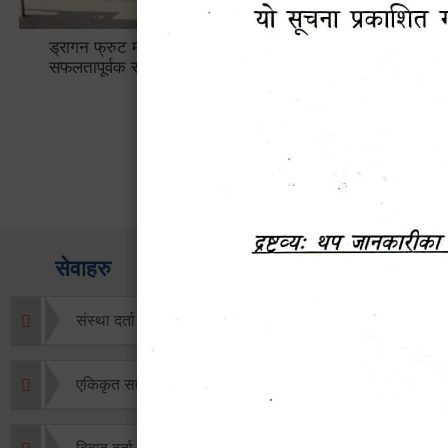
ड्रागन फ्रुट महोत्सव–२०८३
सामाजिक सुर
सफलतापूर्वक सम्पन्न!
अन्तरक्रिय
सेवाहरु
संस्था दर्ता सिफारिस
एकिकृत सम्पत्ति कर/घर जग्गा कर