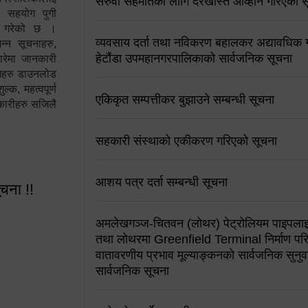
सरुवा सहमतिको लागि दरखास्त आव्हान गरिएको स
न सहयोग पुगी
स गरेको छ ।
व्यवसाय दर्ता तथा नविकरण बहालकर अद्यावधिक गर्
्न सूचनाहरु,
हेटौंडा उपमहानगरपालिकाको सार्वजनिक सूचना
ारेमा जानकारी
रामहरु डाउनलोड
क, महत्वपूर्ण
एकिकृत सम्पत्तीकर बुझाउने सम्बन्धी सूचना
कारीहरु सजिलै
सहकारी संस्थाको एकीकरण गरिएको सूचना
आशय पत्र दर्ता सम्बन्धी सूचना
ूचना !!
अमलेखगञ्ज-चितवन (लोथर) पेट्रोलियम पाइपलाइ
तथा लोथरमा Greenfield Terminal निर्माण पर
वातावरणीय प्रभाव मूल्याङ्कनको सार्वजनिक सुनुवा
सार्वजनिक सूचना
 सूचना !!