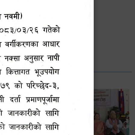
भानुभक्त थपलिया
सूचना अधिकारी
Phone: ९८५५०१२७४२