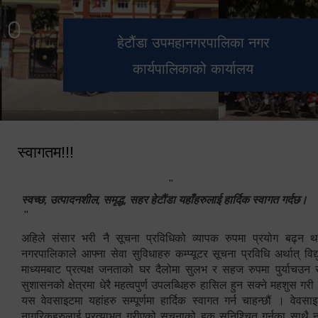
हेटौंडा उपमहानगरपालिका नगर
मनकामना डाँडाबाट देखिएको दृश्य
भुटनदेवी मन्दिर
स्मारक
कार्यपालिकाको कार्यालय
स्वागतम!!!
"
स्वच्छ, उत्पादनशील, समृद्ध, सहर हेटौंडा यहाँहरुलाई हार्दिक स्वागत गर्दछ।
"
अहिले संसार भरी नै सूचना प्रविधिको व्यापक रुपमा प्रयोग बढ्न थ
नगरपालिकाले आफ्ना सेवा सुविधाहरु कम्प्यूटर सूचना प्रविधि अर्थात् विद
माध्यमबाट प्रत्यक्ष जनताको घर दैलोमा सुलभ र सहज रुपमा पुर्याचउन
सुशासनको क्षेत्रमा धेरै महत्वपुर्ण उपलब्धिहरु हासिल हुन सक्ने महशुस गरी
यस वेवसाइटमा यहांहरु सम्पूर्णमा हार्दिक स्वागत गर्न चाहन्छौं । वेव
नागरिकहरुलाई प्रत्याभुत गरीएको सूचनाको हक सुनिश्चित गर्नुका साथै