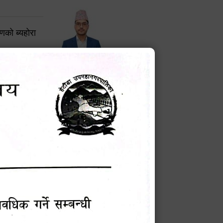
करणको ब्यहोरा
टेक बहादुर वली
प्रमुख प्रशासकीय अधिकृत
Phone: 9855010111
बन्धी सूचना !
चना
मेवारी
सविन न्यौपाने
प्रबक्ता, वडा १ नं. अध्यक्ष
Phone: ९८५५०६७३३७