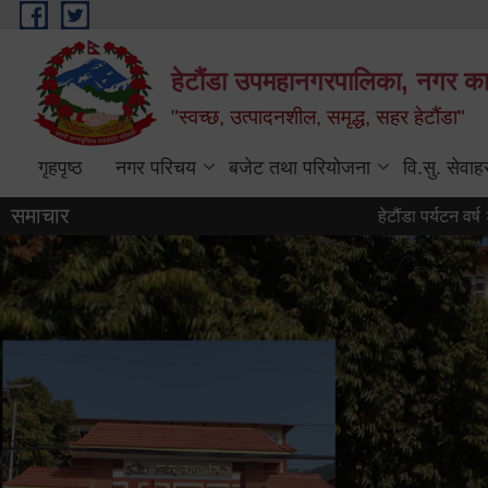
Skip to main content
हेटौंडा उपमहानगरपालिका, नगर कार
"स्वच्छ, उत्पादनशील, समृद्ध, सहर हेटौंडा"
गृहपृष्ठ
नगर परिचय
बजेट तथा परियोजना
वि.सु. सेवाह
समाचार
हेटौंडा पर्यटन वर्ष २०८३ को