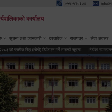
०५७-५२०३७७
info@
्यपालिकाको कार्यालय
रु
सूचना तथा जानकारी
दस्तावेज
राजपत्र
सेवा अवसर
 प्रतीक चिह्न (लोगो) डिजिाइन गर्ने सम्बन्धी सूचना
हेटौंडा उपमहानगरपालिकाक