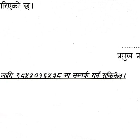
महानगरपालिकाबाटै प्यान र
ड्रागन फ्रुट महोत्सव–२०८३
ा कर सेवा सम्बन्धी सूचना
सफलतापूर्वक सम्पन्न!
जानकारी
बजेट,
आम्दानी र
दस्तावेज
खर्च
अन्य विवरणहरु