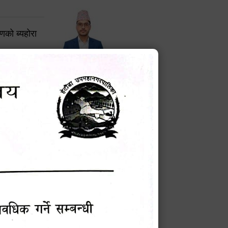
करणको ब्यहोरा
टेक बहादुर वली
प्रमुख प्रशासकीय अधिकृत
Phone: 9855010111
बन्धी सूचना !
चना
मेवारी
सविन न्यौपाने
प्रबक्ता, वडा १ नं. अध्यक्ष
Phone: ९८५५०६७३३७