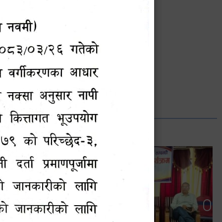
भानुभक्त थपलिया
सूचना अधिकारी
Phone: ९८५५०१२७४२