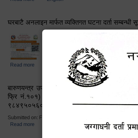
घरबाटै अनलाइन मार्फत व्यक्तिगत घटना दर्ता सम्बन्धी स
Read more
about घरबाटै अनलाइन मार्फत व्यक्तिगत घटना दर्ता सम्बन्धी
बारुणयन्त्र उपशाखा इन्चार्जको सम्पर्क नं. ९८४१६
फ्रि नं.१०१) फोन नं. ०५७-५२०६७७ शव बहान च
९८४९५०५६००
Submitted on:
Fri, 02/25/2022 - 10:50
Read more
about बारुणयन्त्र उपशाखा इन्चार्जको सम्पर्क नं. ९८४
नं.१०१) फोन नं. ०५७-५२०६७७ शव बहान चालकको नं. 