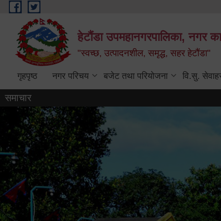
Skip to main content
हेटौंडा उपमहानगरपालिका, नगर कार
"स्वच्छ, उत्पादनशील, समृद्ध, सहर हेटौंडा"
गृहपृष्ठ
नगर परिचय
बजेट तथा परियोजना
वि.सु. सेवाह
समाचार