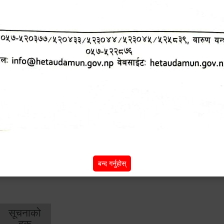
शिक्षा
स्वास्थ्य
आर्
तर्फ
तर्फ
विक
विशेष सुविधाहरु
सामी परियोजना
(active tab)
बन्द गर्नुहोस्
सूचनाको
हक