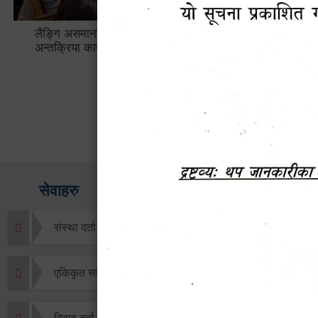
लैङ्गि असमानताका विबिध पक्षहरु विषयक
हेटौँडा उप
अन्तक्रिया कार्यक्रम
भ्याटसहितक
सेवाहरु
संस्था दर्ता सिफारिस
एकिकृत सम्पत्ति कर/घर जग्गा कर