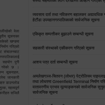
सरुवा सहमतिको लागि दरखास्त आव्हान गरिएको स
व्यवसाय दर्ता तथा नविकरण बहालकर अद्यावधिक गर्
हेटौंडा उपमहानगरपालिकाको सार्वजनिक सूचना
ालीरहेको वेला
एकिकृत सम्पत्तीकर बुझाउने सम्बन्धी सूचना
्युतीय सूचनाका
 सकेको खण्डमा
 निर्माण गरिएको
सहकारी संस्थाको एकीकरण गरिएको सूचना
साइट संचालनबाट
 नगरपालिकालाई
आशय पत्र दर्ता सम्बन्धी सूचना
न सहयोग पुगी
स गरेको छ ।
्न सूचनाहरु,
अमलेखगञ्ज-चितवन (लोथर) पेट्रोलियम पाइपलाइ
ारेमा जानकारी
तथा लोथरमा Greenfield Terminal निर्माण पर
रामहरु डाउनलोड
वातावरणीय प्रभाव मूल्याङ्कनको सार्वजनिक सुनुवा
क, महत्वपूर्ण
सार्वजनिक सूचना
कारीहरु सजिलै