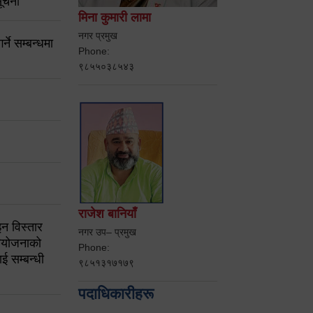
ूचना
मिना कुमारी लामा
नगर प्रमुख
ने सम्बन्धमा
Phone:
९८५५०३८५४३
राजेश बानियाँ
न विस्तार
नगर उप– प्रमुख
ियोजनाको
Phone:
ई सम्बन्धी
९८५१३१७१७९
पदाधिकारीहरू