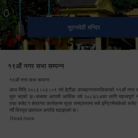
हेटौंडा उपमहानगरपालिका नगर
मनकामना डाँडाबाट देखिएको दृश्य
भुटनदेवी मन्दिर
स्मारक
कार्यपालिकाको कार्यालय
१९औं नगर सभा सम्पन्न
१९औं नगर सभा सम्पन्न
आज मिति २०८३।०३।०९ गते हेटौंडा उपमहानगरपालिकाको १९औं नगर सभ
सुरु भएको छ।सभामा आगामी आर्थिक वर्ष २०८३/८४का लागि महत्त्वपूर्ण नी
तथा बजेट र क्षेत्रगत कार्यक्रम सुत्र सफ्ट्वयरमा सबै इन्ट्रिभैसकेको बजेट 
गर्दै विस्तृत छलफल अगाडि बढाइएको छ।
Read more
about १९औं नगर सभा सम्पन्न