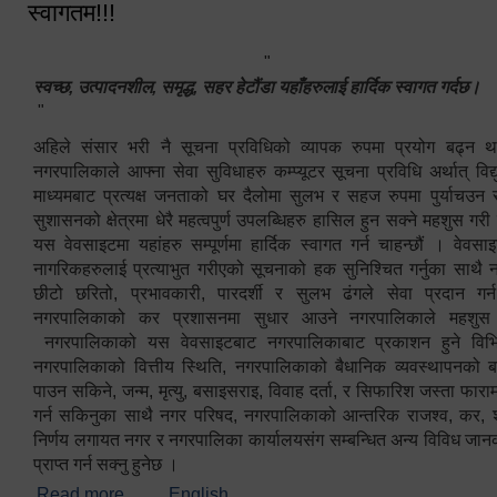
स्वागतम!!!
"
स्वच्छ, उत्पादनशील, समृद्ध, सहर हेटौंडा यहाँहरुलाई हार्दिक स्वागत गर्दछ।
"
अहिले संसार भरी नै सूचना प्रविधिको व्यापक रुपमा प्रयोग बढ्न थ
नगरपालिकाले आफ्ना सेवा सुविधाहरु कम्प्यूटर सूचना प्रविधि अर्थात् विद
माध्यमबाट प्रत्यक्ष जनताको घर दैलोमा सुलभ र सहज रुपमा पुर्याचउन
सुशासनको क्षेत्रमा धेरै महत्वपुर्ण उपलब्धिहरु हासिल हुन सक्ने महशुस गरी
यस वेवसाइटमा यहांहरु सम्पूर्णमा हार्दिक स्वागत गर्न चाहन्छौं । वेव
नागरिकहरुलाई प्रत्याभुत गरीएको सूचनाको हक सुनिश्चित गर्नुका साथै
छीटो छरितो, प्रभावकारी, पारदर्शी र सुलभ ढंगले सेवा प्रदान गर्
नगरपालिकाको कर प्रशासनमा सुधार आउने नगरपालिकाले महशु
नगरपालिकाको यस वेवसाइटबाट नगरपालिकाबाट प्रकाशन हुने विभिन
नगरपालिकाको वित्तीय स्थिति, नगरपालिकाको बैधानिक व्यवस्थापनको ब
पाउन सकिने, जन्म, मृत्यु, बसाइसराइ, विवाह दर्ता, र सिफारिश जस्ता फा
गर्न सकिनुका साथै नगर परिषद, नगरपालिकाको आन्तरिक राजश्व, कर, शुल्
निर्णय लगायत नगर र नगरपालिका कार्यालयसंग सम्बन्धित अन्य विविध जान
प्राप्त गर्न सक्नु हुनेछ ।
Read more
about स्वागतम!!!
English