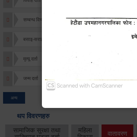
विवाह दर्ता
सम्बन्ध विच्छेद दर्ता
बसाइ-सराई जाने/आउने दर्ता
मृत्यू दर्ता
जन्म दर्ता
अन्य
थप विवरणहरु
सामाजिक सुरक्षा तथा
महिला
वातावरण
व्यक्तिगत घटना दर्ता
विकास