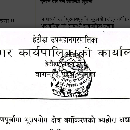
दररेट पेश गर्ने सम्बन्धी सूचना
जग्गाधनी दर्ता प्रमाणपूर्जामा भूउपयोग क्षेत्र वर्गी
ूचना !!
अद्यावधिक गर्ने सम्बन्धी सार्वजनिक सूचना
आशय पत्र दर्ता सम्बन्धी सूचना
शिक्षक सरुवा सहमतिका लागि दरखास्त आव्हान सम्
 सूचना !!
हेटौंडा उपमहानगरपालिकाको सूची दर्ता सम्बन्धी सू
४५३५६ (टोल
ालकको नं.
चुरियामाई सुरुङको संरक्षण तथा व्यवस्थापनको जिम्
समितिलाई हस्तान्तरण
१६४५३५६ (टोल फ्रि
पोषाक र परिचयपत्र अनिवार्य लगाउने सम्बन्धमा ।
९८४९५०५६००