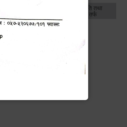
थिक
राजस्व
भवन अनुमति तथा
ास
तर्फ
मापदण्ड तर्फ