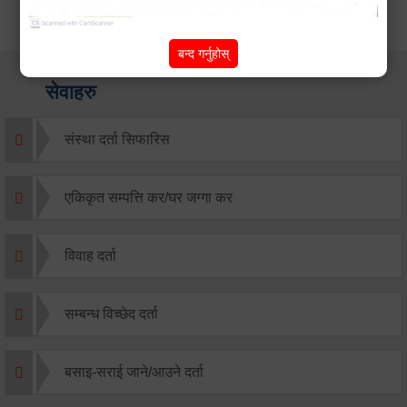
बन्द गर्नुहोस्
सेवाहरु
संस्था दर्ता सिफारिस
एकिकृत सम्पत्ति कर/घर जग्गा कर
विवाह दर्ता
सम्बन्ध विच्छेद दर्ता
बसाइ-सराई जाने/आउने दर्ता