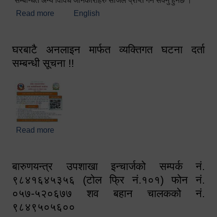
सम्बन्धित अन्य विविध जानकारीहरु सजिलै प्राप्त गर्न सक्नु हुनेछ ।
Read more
about स्वागतम!!!
English
घरबाटै अनलाइन मार्फत व्यक्तिगत घटना दर्ता
सम्बन्धी सूचना !!
Read more
about घरबाटै अनलाइन मार्फत व्यक्तिगत घटना दर्ता सम्बन्धी
सूचना !!
बारुणयन्त्र उपशाखा इन्चार्जको सम्पर्क नं.
९८४१६४५३५६ (टोल फ्रि नं.१०१) फोन नं.
०५७-५२०६७७ शव बहान चालकको नं.
९८४९५०५६००