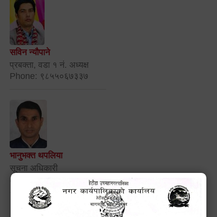
सविन न्यौपाने
प्रबक्ता, वडा १ नं. अध्यक्ष
Phone: ९८५५०६७३३७
भानुभक्त थपलिया
सूचना अधिकारी
Phone: ९८५५०१२७४२