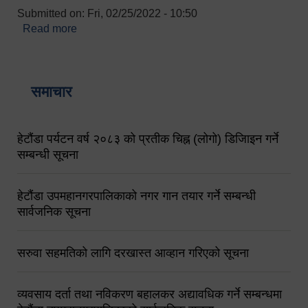
Submitted on:
Fri, 02/25/2022 - 10:50
Read more
about बारुणयन्त्र उपशाखा इन्चार्जको सम्पर्क नं.
९८४१६४५३५६ (टोल फ्रि नं.१०१) फोन नं. ०५७-५२०६७७
शव बहान चालकको नं. ९८४९५०५६००
समाचार
हेटौंडा पर्यटन वर्ष २०८३ को प्रतीक चिह्न (लोगो) डिजिाइन गर्ने
सम्बन्धी सूचना
हेटौंडा उपमहानगरपालिकाको नगर गान तयार गर्ने सम्बन्धी
सार्वजनिक सूचना
सरुवा सहमतिको लागि दरखास्त आव्हान गरिएको सूचना
व्यवसाय दर्ता तथा नविकरण बहालकर अद्यावधिक गर्ने सम्बन्धमा