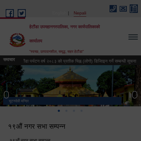
Skip to main content
English
Nepali
हेटौंडा उपमहानगरपालिका, नगर कार्यपालिकाको
कार्यालय
"स्वच्छ, उत्पादनशील, समृद्ध, सहर हेटौंडा"
समाचार
हेटौंडा पर्यटन वर्ष २०८३ को प्रतीक चिह्न (लोगो) डिजिाइन गर्ने सम्बन्धी सूचना
ह
भुटनदेवी मन्दिर
स्मारक
मनकामना डाँडाबाट देखिएको दृश्य
हेटौंडा उपमहानगरपालिका नगर कार्यपालिकाको कार्यालय
१९औं नगर सभा सम्पन्न
१९औं नगर सभा सम्पन्न