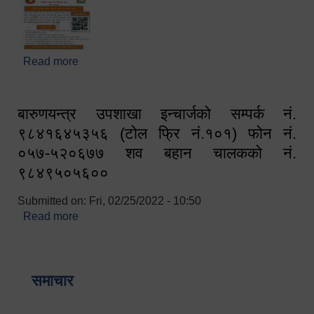
Read more
about घरबाटै अनलाइन मार्फत व्यक्तिगत घटना दर्ता सम्बन्धी
सूचना !!
बारुणयन्त्र उपशाखा इन्चार्जको सम्पर्क नं.
९८४१६४५३५६ (टोल फ्रि नं.१०१) फोन नं.
०५७-५२०६७७ शव बहान चालकको नं.
९८४९५०५६००
Submitted on:
Fri, 02/25/2022 - 10:50
Read more
about बारुणयन्त्र उपशाखा इन्चार्जको सम्पर्क नं.
९८४१६४५३५६ (टोल फ्रि नं.१०१) फोन नं. ०५७-५२०६७७
शव बहान चालकको नं. ९८४९५०५६००
समाचार