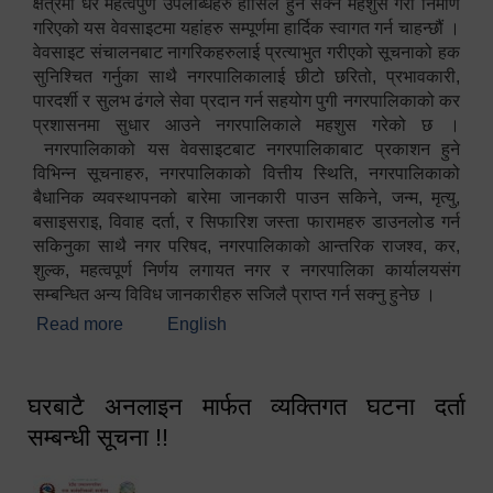
क्षेत्रमा धेरै महत्वपुर्ण उपलब्धिहरु हासिल हुन सक्ने महशुस गरी निर्माण
गरिएको यस वेवसाइटमा यहांहरु सम्पूर्णमा हार्दिक स्वागत गर्न चाहन्छौं ।
वेवसाइट संचालनबाट नागरिकहरुलाई प्रत्याभुत गरीएको सूचनाको हक
सुनिश्चित गर्नुका साथै नगरपालिकालाई छीटो छरितो, प्रभावकारी,
पारदर्शी र सुलभ ढंगले सेवा प्रदान गर्न सहयोग पुगी नगरपालिकाको कर
प्रशासनमा सुधार आउने नगरपालिकाले महशुस गरेको छ ।
नगरपालिकाको यस वेवसाइटबाट नगरपालिकाबाट प्रकाशन हुने
विभिन्न सूचनाहरु, नगरपालिकाको वित्तीय स्थिति, नगरपालिकाको
बैधानिक व्यवस्थापनको बारेमा जानकारी पाउन सकिने, जन्म, मृत्यु,
बसाइसराइ, विवाह दर्ता, र सिफारिश जस्ता फारामहरु डाउनलोड गर्न
सकिनुका साथै नगर परिषद, नगरपालिकाको आन्तरिक राजश्व, कर,
शुल्क, महत्वपूर्ण निर्णय लगायत नगर र नगरपालिका कार्यालयसंग
सम्बन्धित अन्य विविध जानकारीहरु सजिलै प्राप्त गर्न सक्नु हुनेछ ।
Read more
about स्वागतम!!!
English
घरबाटै अनलाइन मार्फत व्यक्तिगत घटना दर्ता
सम्बन्धी सूचना !!