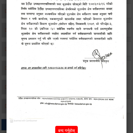
एकिकृत सम्पत्ति कर/घर जग्गा कर
विवाह दर्ता
सम्बन्ध विच्छेद दर्ता
बसाइ-सराई जाने/आउने दर्ता
मृत्यू दर्ता
जन्म दर्ता
अन्य
बन्द गर्नुहोस्