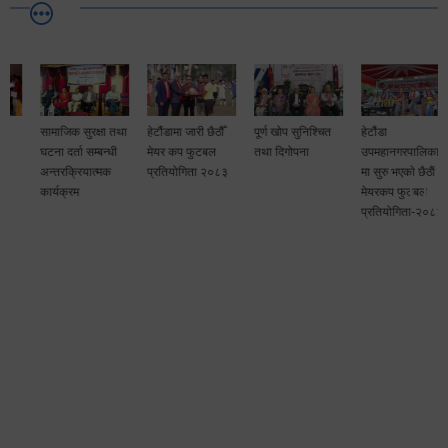
सामाजिक सुरक्षा तथा
हेटौंडामा जारी छैठौँ
पूर्ण खोप सुनिश्चित
हेटौंडा
घटना दर्ता सम्बन्धी
मेयर कप फुटबल
तथा दिगोपना
उपमहानगरपालिका-१३
अन्तरक्रियात्मक
प्रतियोगिता २०८३
मा सुरु भएकाे छैठाैं
कार्यक्रम
मेयरकप फुटबल
प्रतियोगिता-२०८३