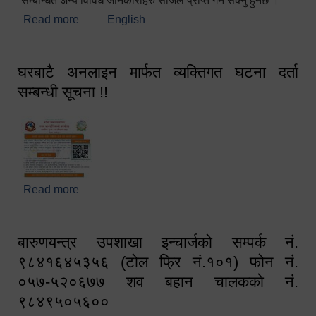
सम्बन्धित अन्य विविध जानकारीहरु सजिलै प्राप्त गर्न सक्नु हुनेछ ।
Read more
about स्वागतम!!!
English
घरबाटै अनलाइन मार्फत व्यक्तिगत घटना दर्ता
सम्बन्धी सूचना !!
Read more
about घरबाटै अनलाइन मार्फत व्यक्तिगत घटना दर्ता सम्बन्धी
सूचना !!
बारुणयन्त्र उपशाखा इन्चार्जको सम्पर्क नं.
९८४१६४५३५६ (टोल फ्रि नं.१०१) फोन नं.
०५७-५२०६७७ शव बहान चालकको नं.
९८४९५०५६००