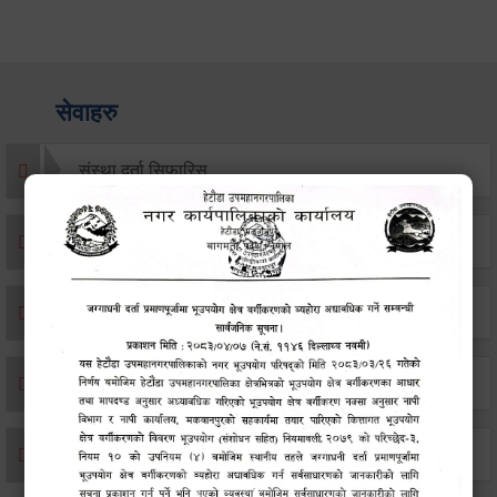
सेवाहरु
संस्था दर्ता सिफारिस
एकिकृत सम्पत्ति कर/घर जग्गा कर
विवाह दर्ता
सम्बन्ध विच्छेद दर्ता
बसाइ-सराई जाने/आउने दर्ता