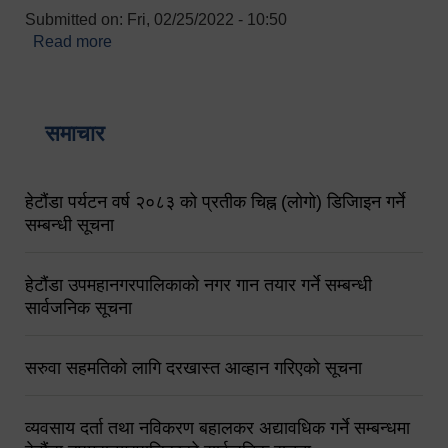
Submitted on:
Fri, 02/25/2022 - 10:50
Read more
about बारुणयन्त्र उपशाखा इन्चार्जको सम्पर्क नं.
९८४१६४५३५६ (टोल फ्रि नं.१०१) फोन नं. ०५७-५२०६७७
शव बहान चालकको नं. ९८४९५०५६००
समाचार
हेटौंडा पर्यटन वर्ष २०८३ को प्रतीक चिह्न (लोगो) डिजिाइन गर्ने
सम्बन्धी सूचना
हेटौंडा उपमहानगरपालिकाको नगर गान तयार गर्ने सम्बन्धी
सार्वजनिक सूचना
सरुवा सहमतिको लागि दरखास्त आव्हान गरिएको सूचना
व्यवसाय दर्ता तथा नविकरण बहालकर अद्यावधिक गर्ने सम्बन्धमा