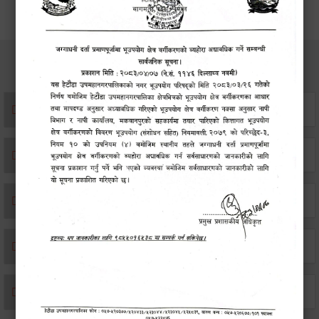
सेवाहरु
संस्था दर्ता सिफारिस
एकिकृत सम्पत्ति कर/घर जग्गा कर
विवाह दर्ता
सम्बन्ध विच्छेद दर्ता
बसाइ-सराई जाने/आउने दर्ता