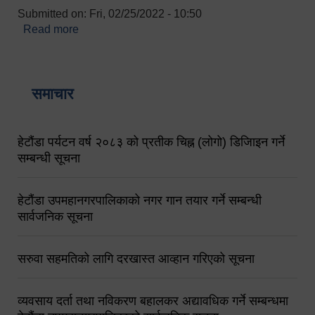
Submitted on:
Fri, 02/25/2022 - 10:50
Read more
about बारुणयन्त्र उपशाखा इन्चार्जको सम्पर्क नं.
९८४१६४५३५६ (टोल फ्रि नं.१०१) फोन नं. ०५७-५२०६७७
शव बहान चालकको नं. ९८४९५०५६००
समाचार
हेटौंडा पर्यटन वर्ष २०८३ को प्रतीक चिह्न (लोगो) डिजिाइन गर्ने
सम्बन्धी सूचना
हेटौंडा उपमहानगरपालिकाको नगर गान तयार गर्ने सम्बन्धी
सार्वजनिक सूचना
सरुवा सहमतिको लागि दरखास्त आव्हान गरिएको सूचना
व्यवसाय दर्ता तथा नविकरण बहालकर अद्यावधिक गर्ने सम्बन्धमा