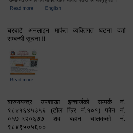
सम्बन्धित अन्य विविध जानकारीहरु सजिलै प्राप्त गर्न सक्नु हुनेछ ।
Read more
about स्वागतम!!!
English
घरबाटै अनलाइन मार्फत व्यक्तिगत घटना दर्ता
सम्बन्धी सूचना !!
Read more
about घरबाटै अनलाइन मार्फत व्यक्तिगत घटना दर्ता सम्बन्धी
सूचना !!
बारुणयन्त्र उपशाखा इन्चार्जको सम्पर्क नं.
९८४१६४५३५६ (टोल फ्रि नं.१०१) फोन नं.
०५७-५२०६७७ शव बहान चालकको नं.
९८४९५०५६००