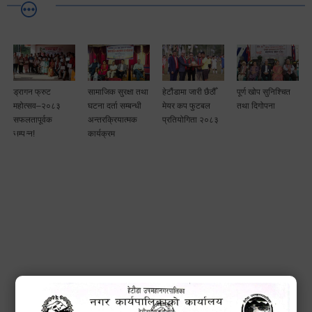
ड्रागन फ्रुट
सामाजिक सुरक्षा तथा
हेटौंडामा जारी छैठौँ
पूर्ण खोप सुनिश्चित
टै
महोत्सव–२०८३
घटना दर्ता सम्बन्धी
मेयर कप फुटबल
तथा दिगोपना
ा
सफलतापूर्वक
अन्तरक्रियात्मक
प्रतियोगिता २०८३
सम्पन्न!
कार्यक्रम