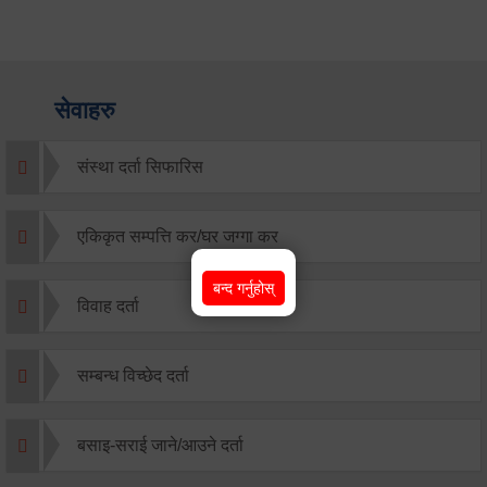
सेवाहरु
संस्था दर्ता सिफारिस
एकिकृत सम्पत्ति कर/घर जग्गा कर
बन्द गर्नुहोस्
विवाह दर्ता
सम्बन्ध विच्छेद दर्ता
बसाइ-सराई जाने/आउने दर्ता