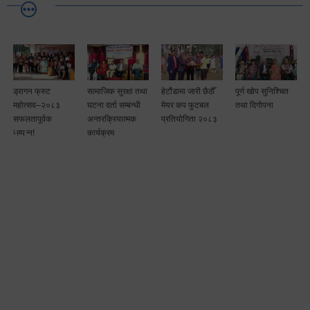
ड्रागन फ्रुट
सामाजिक सुरक्षा तथा
हेटौंडामा जारी छैठौँ
पूर्ण खोप सुनिश्चित
टै
महोत्सव–२०८३
घटना दर्ता सम्बन्धी
मेयर कप फुटबल
तथा दिगोपना
ा
सफलतापूर्वक
अन्तरक्रियात्मक
प्रतियोगिता २०८३
सम्पन्न!
कार्यक्रम