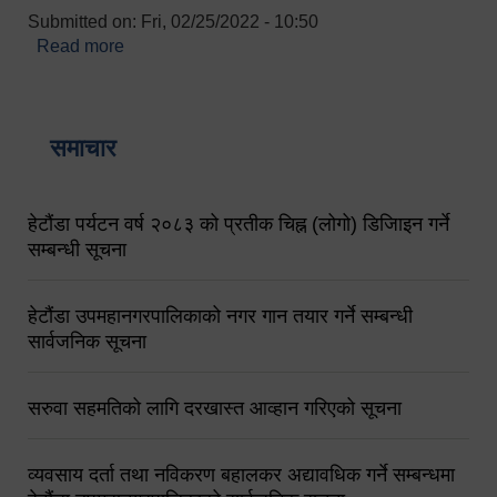
Submitted on:
Fri, 02/25/2022 - 10:50
Read more
about बारुणयन्त्र उपशाखा इन्चार्जको सम्पर्क नं.
९८४१६४५३५६ (टोल फ्रि नं.१०१) फोन नं. ०५७-५२०६७७
शव बहान चालकको नं. ९८४९५०५६००
समाचार
हेटौंडा पर्यटन वर्ष २०८३ को प्रतीक चिह्न (लोगो) डिजिाइन गर्ने
सम्बन्धी सूचना
हेटौंडा उपमहानगरपालिकाको नगर गान तयार गर्ने सम्बन्धी
सार्वजनिक सूचना
सरुवा सहमतिको लागि दरखास्त आव्हान गरिएको सूचना
व्यवसाय दर्ता तथा नविकरण बहालकर अद्यावधिक गर्ने सम्बन्धमा