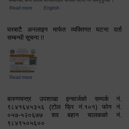
सम्बन्धित अन्य विविध जानकारीहरु सजिलै प्राप्त गर्न सक्नु हुनेछ ।
Read more
about स्वागतम!!!
English
घरबाटै अनलाइन मार्फत व्यक्तिगत घटना दर्ता
सम्बन्धी सूचना !!
Read more
about घरबाटै अनलाइन मार्फत व्यक्तिगत घटना दर्ता सम्बन्धी
सूचना !!
बारुणयन्त्र उपशाखा इन्चार्जको सम्पर्क नं.
९८४१६४५३५६ (टोल फ्रि नं.१०१) फोन नं.
०५७-५२०६७७ शव बहान चालकको नं.
९८४९५०५६००