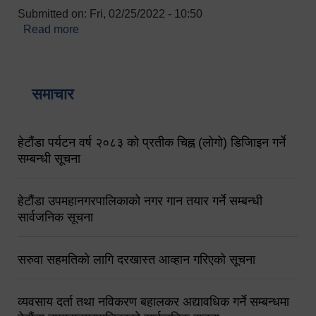
Submitted on:
Fri, 02/25/2022 - 10:50
Read more
about बारुणयन्त्र उपशाखा इन्चार्जको सम्पर्क नं.
९८४१६४५३५६ (टोल फ्रि नं.१०१) फोन नं. ०५७-५२०६७७
शव बहान चालकको नं. ९८४९५०५६००
समाचार
हेटौंडा पर्यटन वर्ष २०८३ को प्रतीक चिह्न (लोगो) डिजिाइन गर्ने
सम्बन्धी सूचना
हेटौंडा उपमहानगरपालिकाको नगर गान तयार गर्ने सम्बन्धी
सार्वजनिक सूचना
सरुवा सहमतिको लागि दरखास्त आव्हान गरिएको सूचना
व्यवसाय दर्ता तथा नविकरण बहालकर अद्यावधिक गर्ने सम्बन्धमा