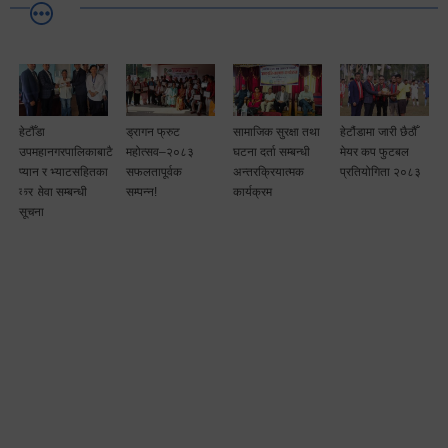
हेटौँडा
ड्रागन फ्रुट
सामाजिक सुरक्षा तथा
हेटौंडामा जारी छैठौँ
उपमहानगरपालिकाबाटै
महोत्सव–२०८३
घटना दर्ता सम्बन्धी
मेयर कप फुटबल
म
प्यान र भ्याटसहितका
सफलतापूर्वक
अन्तरक्रियात्मक
प्रतियोगिता २०८३
कर सेवा सम्बन्धी
सम्पन्न!
कार्यक्रम
सूचना