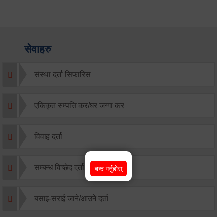
सेवाहरु
संस्था दर्ता सिफारिस
एकिकृत सम्पत्ति कर/घर जग्गा कर
विवाह दर्ता
सम्बन्ध विच्छेद दर्ता
बन्द गर्नुहोस्
बसाइ-सराई जाने/आउने दर्ता