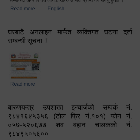
सम्बन्धित अन्य विविध जानकारीहरु सजिलै प्राप्त गर्न सक्नु हुनेछ ।
Read more
about स्वागतम!!!
English
घरबाटै अनलाइन मार्फत व्यक्तिगत घटना दर्ता
सम्बन्धी सूचना !!
Read more
about घरबाटै अनलाइन मार्फत व्यक्तिगत घटना दर्ता सम्बन्धी
सूचना !!
बारुणयन्त्र उपशाखा इन्चार्जको सम्पर्क नं.
९८४१६४५३५६ (टोल फ्रि नं.१०१) फोन नं.
०५७-५२०६७७ शव बहान चालकको नं.
९८४९५०५६००