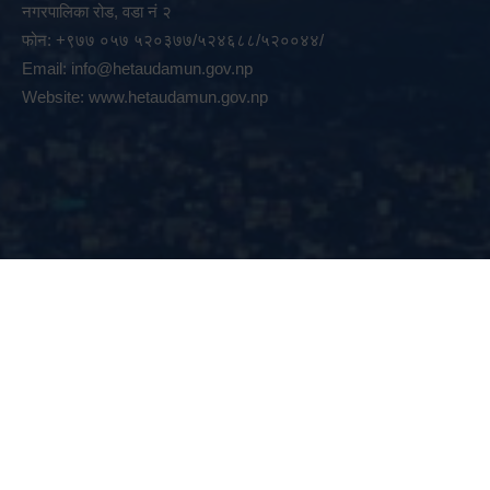
नगरपालिका रोड, वडा नं २
फोन: +९७७ ०५७ ५२०३७७/५२४६८८/५२००४४/
Email:
info@hetaudamun.gov.np
Website:
www.hetaudamun.gov.np
Popup
© 2026 हेटौंडा उपमहानगरपालिका, नगर कार्यपालिकाको कार्यालय