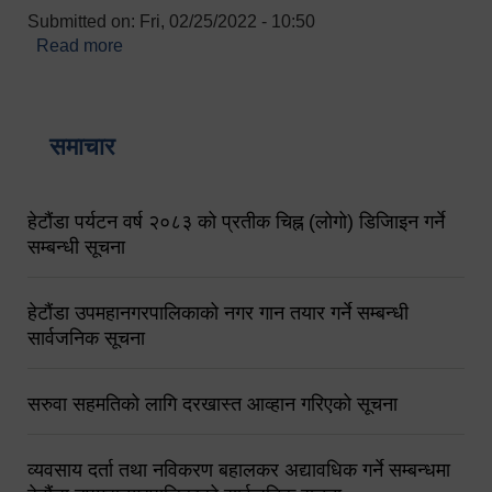
Submitted on:
Fri, 02/25/2022 - 10:50
Read more
about बारुणयन्त्र उपशाखा इन्चार्जको सम्पर्क नं.
९८४१६४५३५६ (टोल फ्रि नं.१०१) फोन नं. ०५७-५२०६७७
शव बहान चालकको नं. ९८४९५०५६००
समाचार
हेटौंडा पर्यटन वर्ष २०८३ को प्रतीक चिह्न (लोगो) डिजिाइन गर्ने
सम्बन्धी सूचना
हेटौंडा उपमहानगरपालिकाको नगर गान तयार गर्ने सम्बन्धी
सार्वजनिक सूचना
सरुवा सहमतिको लागि दरखास्त आव्हान गरिएको सूचना
व्यवसाय दर्ता तथा नविकरण बहालकर अद्यावधिक गर्ने सम्बन्धमा