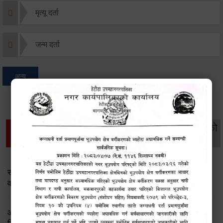
मृत्यू दर्ता
जन्म दर्ता
अन्य
थप विवरणहरु
सामाजिक सुरक्षा तथा
महिला
सूचनाको
वातावरण
व्यक्तिगत घटना दर्ता
विकास
हक
सामाजिक सुरक्षा तथा पञ्जीकरण शाखा ( आ.व. २०८२/०८३ को
वार्षिक प्रगति प्रतिवेदन)
आ.व.२०८२।८३ को सामाजिक सुरक्षा भत्ता प्राप्त गर्ने लाभग्राहीको