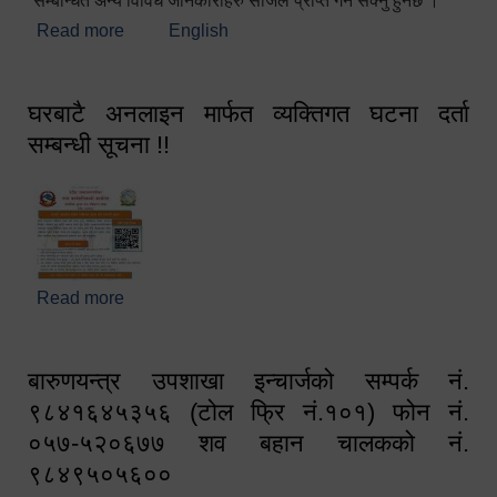
सम्बन्धित अन्य विविध जानकारीहरु सजिलै प्राप्त गर्न सक्नु हुनेछ ।
Read more
about स्वागतम!!!
English
घरबाटै अनलाइन मार्फत व्यक्तिगत घटना दर्ता
सम्बन्धी सूचना !!
Read more
about घरबाटै अनलाइन मार्फत व्यक्तिगत घटना दर्ता सम्बन्धी
सूचना !!
बारुणयन्त्र उपशाखा इन्चार्जको सम्पर्क नं.
९८४१६४५३५६ (टोल फ्रि नं.१०१) फोन नं.
०५७-५२०६७७ शव बहान चालकको नं.
९८४९५०५६००