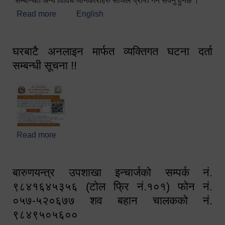
सम्बन्धित अन्य विविध जानकारीहरु सजिलै प्राप्त गर्न सक्नु हुनेछ ।
Read more
about स्वागतम!!!
English
घरबाटै अनलाइन मार्फत व्यक्तिगत घटना दर्ता
सम्बन्धी सूचना !!
Read more
about घरबाटै अनलाइन मार्फत व्यक्तिगत घटना दर्ता सम्बन्धी
सूचना !!
बारुणयन्त्र उपशाखा इन्चार्जको सम्पर्क नं.
९८४१६४५३५६ (टोल फ्रि नं.१०१) फोन नं.
०५७-५२०६७७ शव बहान चालकको नं.
९८४९५०५६००