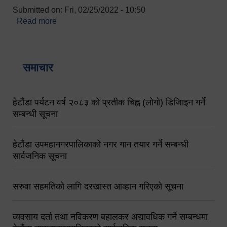
Submitted on:
Fri, 02/25/2022 - 10:50
Read more
about बारुणयन्त्र उपशाखा इन्चार्जको सम्पर्क नं.
९८४१६४५३५६ (टोल फ्रि नं.१०१) फोन नं. ०५७-५२०६७७
शव बहान चालकको नं. ९८४९५०५६००
समाचार
हेटौंडा पर्यटन वर्ष २०८३ को प्रतीक चिह्न (लोगो) डिजिाइन गर्ने
सम्बन्धी सूचना
हेटौंडा उपमहानगरपालिकाको नगर गान तयार गर्ने सम्बन्धी
सार्वजनिक सूचना
सरुवा सहमतिको लागि दरखास्त आव्हान गरिएको सूचना
व्यवसाय दर्ता तथा नविकरण बहालकर अद्यावधिक गर्ने सम्बन्धमा