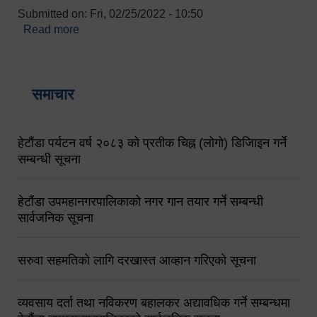
Submitted on:
Fri, 02/25/2022 - 10:50
Read more
about बारुणयन्त्र उपशाखा इन्चार्जको सम्पर्क नं.
९८४१६४५३५६ (टोल फ्रि नं.१०१) फोन नं. ०५७-५२०६७७
शव बहान चालकको नं. ९८४९५०५६००
समाचार
हेटौंडा पर्यटन वर्ष २०८३ को प्रतीक चिह्न (लोगो) डिजिाइन गर्ने
सम्बन्धी सूचना
हेटौंडा उपमहानगरपालिकाको नगर गान तयार गर्ने सम्बन्धी
सार्वजनिक सूचना
सरुवा सहमतिको लागि दरखास्त आव्हान गरिएको सूचना
व्यवसाय दर्ता तथा नविकरण बहालकर अद्यावधिक गर्ने सम्बन्धमा