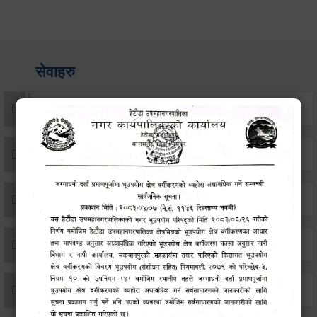
सेवाहरु
संस्था दर्ता सिफारिस
एकिकृत सम्पत्ति कर/घर जग्गा कर
विवाह दर्ता
सम्बन्ध विच्छेद दर्ता
बसाइ-सराई जाने/आउने दर्ता