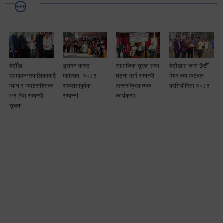
हेटौँडा
ड्रागन फ्रुट
सामाजिक सुरक्षा तथा
हेटौंडामा जारी छैठौँ
उपमहानगरपालिकाबाटै
महोत्सव–२०८३
घटना दर्ता सम्बन्धी
मेयर कप फुटबल
म
प्यान र भ्याटसहितका
सफलतापूर्वक
अन्तरक्रियात्मक
प्रतियोगिता २०८३
कर सेवा सम्बन्धी
सम्पन्न!
कार्यक्रम
सूचना