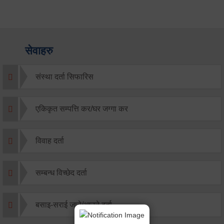
सेवाहरु
संस्था दर्ता सिफारिस
एकिकृत सम्पत्ति कर/घर जग्गा कर
विवाह दर्ता
सम्बन्ध विच्छेद दर्ता
बसाइ-सराई जाने/आउने दर्ता