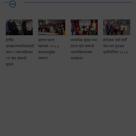
हेटौँडा
ड्रागन फ्रुट
सामाजिक सुरक्षा तथा
हेटौंडामा जारी छैठौँ
उपमहानगरपालिकाबाटै
महोत्सव–२०८३
घटना दर्ता सम्बन्धी
मेयर कप फुटबल
म
प्यान र भ्याटसहितका
सफलतापूर्वक
अन्तरक्रियात्मक
प्रतियोगिता २०८३
कर सेवा सम्बन्धी
सम्पन्न!
कार्यक्रम
सूचना