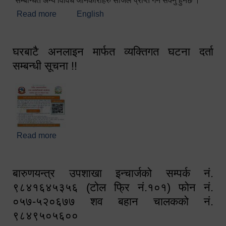
सम्बन्धित अन्य विविध जानकारीहरु सजिलै प्राप्त गर्न सक्नु हुनेछ ।
Read more
about स्वागतम!!!
English
घरबाटै अनलाइन मार्फत व्यक्तिगत घटना दर्ता
सम्बन्धी सूचना !!
Read more
about घरबाटै अनलाइन मार्फत व्यक्तिगत घटना दर्ता सम्बन्धी
सूचना !!
बारुणयन्त्र उपशाखा इन्चार्जको सम्पर्क नं.
९८४१६४५३५६ (टोल फ्रि नं.१०१) फोन नं.
०५७-५२०६७७ शव बहान चालकको नं.
९८४९५०५६००