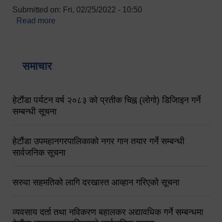
Submitted on:
Fri, 02/25/2022 - 10:50
Read more
about बारुणयन्त्र उपशाखा इन्चार्जको सम्पर्क नं.
९८४१६४५३५६ (टोल फ्रि नं.१०१) फोन नं. ०५७-५२०६७७
शव बहान चालकको नं. ९८४९५०५६००
समाचार
हेटौंडा पर्यटन वर्ष २०८३ को प्रतीक चिह्न (लोगो) डिजिाइन गर्ने
सम्बन्धी सूचना
हेटौंडा उपमहानगरपालिकाको नगर गान तयार गर्ने सम्बन्धी
सार्वजनिक सूचना
सरुवा सहमतिको लागि दरखास्त आव्हान गरिएको सूचना
व्यवसाय दर्ता तथा नविकरण बहालकर अद्यावधिक गर्ने सम्बन्धमा