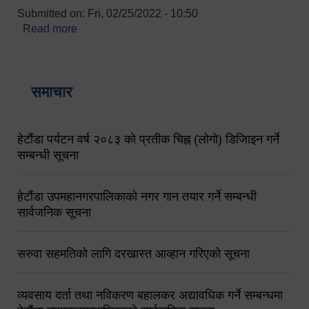
Submitted on:
Fri, 02/25/2022 - 10:50
Read more
about बारुणयन्त्र उपशाखा इन्चार्जको सम्पर्क नं.
९८४१६४५३५६ (टोल फ्रि नं.१०१) फोन नं. ०५७-५२०६७७
शव बहान चालकको नं. ९८४९५०५६००
समाचार
हेटौंडा पर्यटन वर्ष २०८३ को प्रतीक चिह्न (लोगो) डिजिाइन गर्ने
सम्बन्धी सूचना
हेटौंडा उपमहानगरपालिकाको नगर गान तयार गर्ने सम्बन्धी
सार्वजनिक सूचना
सरुवा सहमतिको लागि दरखास्त आव्हान गरिएको सूचना
व्यवसाय दर्ता तथा नविकरण बहालकर अद्यावधिक गर्ने सम्बन्धमा