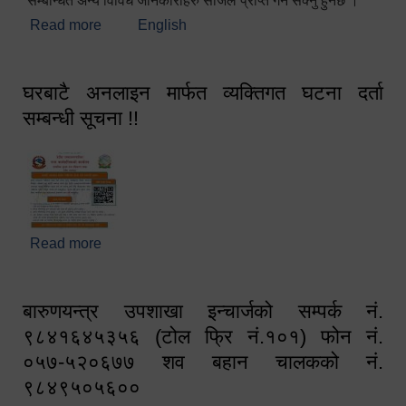
सम्बन्धित अन्य विविध जानकारीहरु सजिलै प्राप्त गर्न सक्नु हुनेछ ।
Read more
about स्वागतम!!!
English
घरबाटै अनलाइन मार्फत व्यक्तिगत घटना दर्ता
सम्बन्धी सूचना !!
Read more
about घरबाटै अनलाइन मार्फत व्यक्तिगत घटना दर्ता सम्बन्धी
सूचना !!
बारुणयन्त्र उपशाखा इन्चार्जको सम्पर्क नं.
९८४१६४५३५६ (टोल फ्रि नं.१०१) फोन नं.
०५७-५२०६७७ शव बहान चालकको नं.
९८४९५०५६००