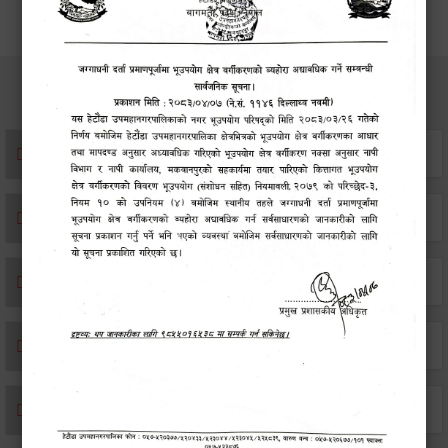
सेवाहरु
संस्था दर्ता सिफारिस
एकिकृत सम्पत्ति कर/घर जग्गा कर
विवाह दर्ता
सम्बन्ध विच्छेद दर्ता
बसाइ-सराई जाने/आउने दर्ता