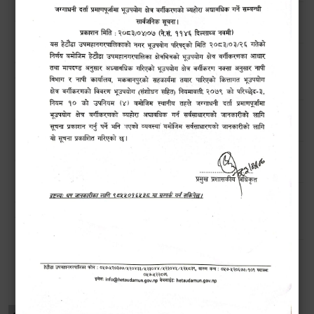
मनसुनजन्य विपद्‍बाट सतर्कता अपनाउने सम्बन्धी जरुरी सूचना !!
बिन प्रयोगकर्ताहरुको लागि तालिम कार्यक्रम सम्बन्धी सार्वजनिक
सूचना !!
हेटौंडाका चराहरु (Birds of Hetauda)
नगरबासीहरुमा बाढी पहिरो सम्बन्धी सूचना।।
डेंगु नियन्त्रणका लागि चार ‘भेट्रो निरीक्षक’ राख्दै हेटौंडा
उपमहानगरपालिका
विशेष विवरणहरु