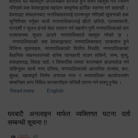
क्षेत्रमा धेरै महत्वपुर्ण उपलब्धिहरु हासिल हुन सक्ने महशुस गरी निर्माण
गरिएको यस वेवसाइटमा यहांहरु सम्पूर्णमा हार्दिक स्वागत गर्न चाहन्छौं ।
वेवसाइट संचालनबाट नागरिकहरुलाई प्रत्याभुत गरीएको सूचनाको हक
सुनिश्चित गर्नुका साथै नगरपालिकालाई छीटो छरितो, प्रभावकारी,
पारदर्शी र सुलभ ढंगले सेवा प्रदान गर्न सहयोग पुगी नगरपालिकाको कर
प्रशासनमा सुधार आउने नगरपालिकाले महशुस गरेको छ ।
नगरपालिकाको यस वेवसाइटबाट नगरपालिकाबाट प्रकाशन हुने
विभिन्न सूचनाहरु, नगरपालिकाको वित्तीय स्थिति, नगरपालिकाको
बैधानिक व्यवस्थापनको बारेमा जानकारी पाउन सकिने, जन्म, मृत्यु,
बसाइसराइ, विवाह दर्ता, र सिफारिश जस्ता फारामहरु डाउनलोड गर्न
सकिनुका साथै नगर परिषद, नगरपालिकाको आन्तरिक राजश्व, कर,
शुल्क, महत्वपूर्ण निर्णय लगायत नगर र नगरपालिका कार्यालयसंग
सम्बन्धित अन्य विविध जानकारीहरु सजिलै प्राप्त गर्न सक्नु हुनेछ ।
Read more
about स्वागतम!!!
English
घरबाटै अनलाइन मार्फत व्यक्तिगत घटना दर्ता
सम्बन्धी सूचना !!