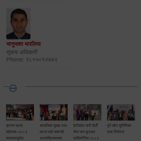
भानुभक्त थपलिया
सूचना अधिकारी
Phone: ९८५५०१२७४२
ड्रागन फ्रुट
सामाजिक सुरक्षा तथा
हेटौंडामा जारी छैठौँ
पूर्ण खोप सुनिश्चित
टै
महोत्सव–२०८३
घटना दर्ता सम्बन्धी
मेयर कप फुटबल
तथा दिगोपना
ा
सफलतापूर्वक
अन्तरक्रियात्मक
प्रतियोगिता २०८३