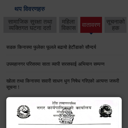
थप विवरणहरु
सामाजिक सुरक्षा तथा
महिला
सूचनाको
वातावरण
व्यक्तिगत घटना दर्ता
विकास
हक
सडक किनारमा फुलेका फूलले बढायो हेटौंडाको सौन्दर्य
उपमहानगर परिसरमा साता व्यापी सरसफाई अभियान सम्पन्न
खोला तथा किनारमा सवारी साधन धुन निषेध गरिएको अत्यन्त जरूरी
सूचना !
हेटौंडा उपमहानगरपालिकाको विपद् व्यवस्थापनरणनीतिक कार्ययोजना
उच्च सतर्कताको लागि अनुरोध