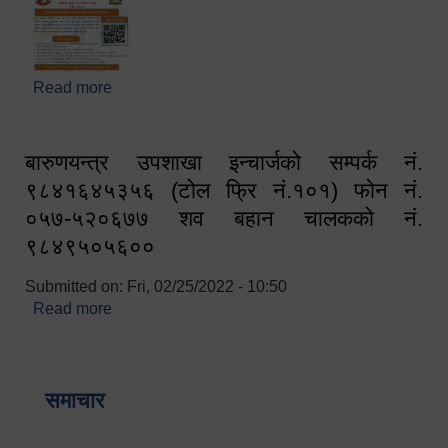
Read more
about घरबाटै अनलाइन मार्फत व्यक्तिगत घटना दर्ता सम्बन्धी
सूचना !!
बारुणयन्त्र उपशाखा इन्चार्जको सम्पर्क नं.
९८४१६४५३५६ (टोल फ्रि नं.१०१) फोन नं.
०५७-५२०६७७ शव बहान चालकको नं.
९८४९५०५६००
Submitted on:
Fri, 02/25/2022 - 10:50
Read more
about बारुणयन्त्र उपशाखा इन्चार्जको सम्पर्क नं.
९८४१६४५३५६ (टोल फ्रि नं.१०१) फोन नं. ०५७-५२०६७७
शव बहान चालकको नं. ९८४९५०५६००
समाचार