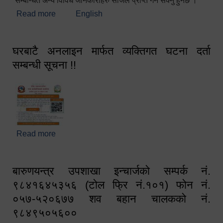
सम्बन्धित अन्य विविध जानकारीहरु सजिलै प्राप्त गर्न सक्नु हुनेछ ।
Read more
about स्वागतम!!!
English
घरबाटै अनलाइन मार्फत व्यक्तिगत घटना दर्ता
सम्बन्धी सूचना !!
Read more
about घरबाटै अनलाइन मार्फत व्यक्तिगत घटना दर्ता सम्बन्धी
सूचना !!
बारुणयन्त्र उपशाखा इन्चार्जको सम्पर्क नं.
९८४१६४५३५६ (टोल फ्रि नं.१०१) फोन नं.
०५७-५२०६७७ शव बहान चालकको नं.
९८४९५०५६००