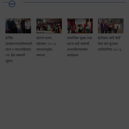
हेटौँडा
ड्रागन फ्रुट
सामाजिक सुरक्षा तथा
हेटौंडामा जारी छैठौँ
उपमहानगरपालिकाबाटै
महोत्सव–२०८३
घटना दर्ता सम्बन्धी
मेयर कप फुटबल
म
प्यान र भ्याटसहितका
सफलतापूर्वक
अन्तरक्रियात्मक
प्रतियोगिता २०८३
कर सेवा सम्बन्धी
सम्पन्न!
कार्यक्रम
सूचना