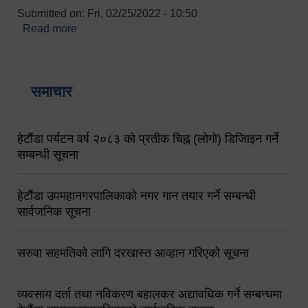
Submitted on:
Fri, 02/25/2022 - 10:50
Read more
about बारुणयन्त्र उपशाखा इन्चार्जको सम्पर्क नं.
९८४१६४५३५६ (टोल फ्रि नं.१०१) फोन नं. ०५७-५२०६७७
शव बहान चालकको नं. ९८४९५०५६००
समाचार
हेटौंडा पर्यटन वर्ष २०८३ को प्रतीक चिह्न (लोगो) डिजिाइन गर्ने
सम्बन्धी सूचना
हेटौंडा उपमहानगरपालिकाको नगर गान तयार गर्ने सम्बन्धी
सार्वजनिक सूचना
सरुवा सहमतिको लागि दरखास्त आव्हान गरिएको सूचना
व्यवसाय दर्ता तथा नविकरण बहालकर अद्यावधिक गर्ने सम्बन्धमा