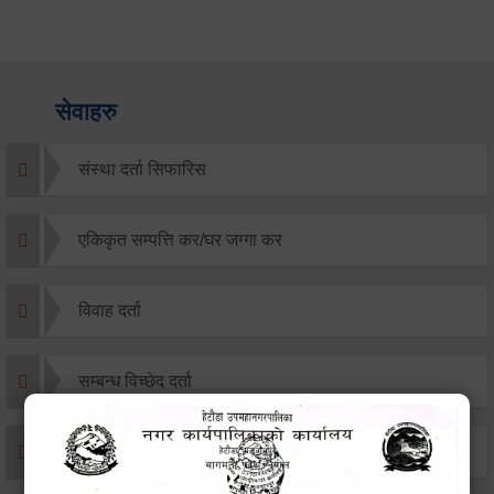
सेवाहरु
संस्था दर्ता सिफारिस
एकिकृत सम्पत्ति कर/घर जग्गा कर
विवाह दर्ता
सम्बन्ध विच्छेद दर्ता
बसाइ-सराई जाने/आउने दर्ता