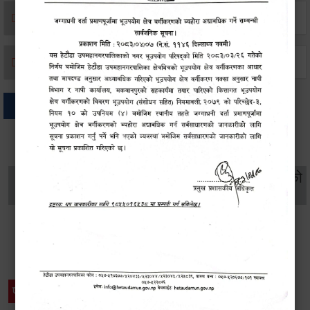
मृत्यू दर्ता
जन्म दर्ता
अन्य
थप विवरणहरु
सामाजिक सुरक्षा तथा
महिला
सूचनाको
वातावरण
व्यक्तिगत घटना दर्ता
विकास
हक
विशेष विवरणहरु
प्रेस नोट