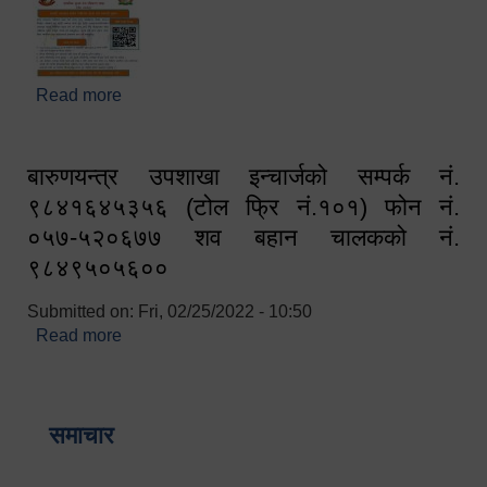
Read more
about घरबाटै अनलाइन मार्फत व्यक्तिगत घटना दर्ता सम्बन्धी
सूचना !!
बारुणयन्त्र उपशाखा इन्चार्जको सम्पर्क नं.
९८४१६४५३५६ (टोल फ्रि नं.१०१) फोन नं.
०५७-५२०६७७ शव बहान चालकको नं.
९८४९५०५६००
Submitted on:
Fri, 02/25/2022 - 10:50
Read more
about बारुणयन्त्र उपशाखा इन्चार्जको सम्पर्क नं.
९८४१६४५३५६ (टोल फ्रि नं.१०१) फोन नं. ०५७-५२०६७७
शव बहान चालकको नं. ९८४९५०५६००
समाचार