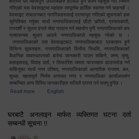
क्षेत्रमा धेरै महत्वपुर्ण उपलब्धिहरु हासिल हुन सक्ने महशुस गरी निर्माण
गरिएको यस वेवसाइटमा यहांहरु सम्पूर्णमा हार्दिक स्वागत गर्न चाहन्छौं ।
वेवसाइट संचालनबाट नागरिकहरुलाई प्रत्याभुत गरीएको सूचनाको हक
सुनिश्चित गर्नुका साथै नगरपालिकालाई छीटो छरितो, प्रभावकारी,
पारदर्शी र सुलभ ढंगले सेवा प्रदान गर्न सहयोग पुगी नगरपालिकाको कर
प्रशासनमा सुधार आउने नगरपालिकाले महशुस गरेको छ ।
नगरपालिकाको यस वेवसाइटबाट नगरपालिकाबाट प्रकाशन हुने
विभिन्न सूचनाहरु, नगरपालिकाको वित्तीय स्थिति, नगरपालिकाको
बैधानिक व्यवस्थापनको बारेमा जानकारी पाउन सकिने, जन्म, मृत्यु,
बसाइसराइ, विवाह दर्ता, र सिफारिश जस्ता फारामहरु डाउनलोड गर्न
सकिनुका साथै नगर परिषद, नगरपालिकाको आन्तरिक राजश्व, कर,
शुल्क, महत्वपूर्ण निर्णय लगायत नगर र नगरपालिका कार्यालयसंग
सम्बन्धित अन्य विविध जानकारीहरु सजिलै प्राप्त गर्न सक्नु हुनेछ ।
Read more
about स्वागतम!!!
English
घरबाटै अनलाइन मार्फत व्यक्तिगत घटना दर्ता
सम्बन्धी सूचना !!