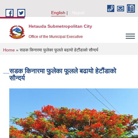
Skip to main content
English
Nepali
Hetauda Submetropolitan City
Office of the Municipal Executive
You are here
Home
» सडक किनारमा फुलेका फूलले बढायो हेटौंडाको सौन्दर्य
सडक किनारमा फुलेका फूलले बढायो हेटौंडाको
सौन्दर्य