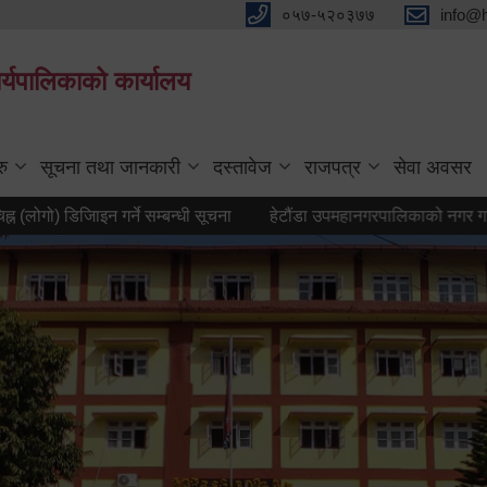
०५७-५२०३७७
info@
्यपालिकाको कार्यालय
रु
सूचना तथा जानकारी
दस्तावेज
राजपत्र
सेवा अवसर
 डिजिाइन गर्ने सम्बन्धी सूचना
हेटौंडा उपमहानगरपालिकाको नगर गान तयार गर्