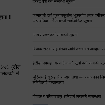
दररेट पेश गर्ने सम्बन्धी सूचना
जग्गाधनी दर्ता प्रमाणपूर्जामा भूउपयोग क्षेत्र वर्गी
ूचना !!
अद्यावधिक गर्ने सम्बन्धी सार्वजनिक सूचना
आशय पत्र दर्ता सम्बन्धी सूचना
शिक्षक सरुवा सहमतिका लागि दरखास्त आव्हान सम्
 सूचना !!
हेटौंडा उपमहानगरपालिकाको सूची दर्ता सम्बन्धी सू
४५३५६ (टोल
ालकको नं.
चुरियामाई सुरुङको संरक्षण तथा व्यवस्थापनको जिम्
समितिलाई हस्तान्तरण
१६४५३५६ (टोल फ्रि
पोषाक र परिचयपत्र अनिवार्य लगाउने सम्बन्धमा ।
९८४९५०५६००