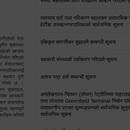
सरुवा सहमतिको लागि दरखास्त आव्हान गरिएको स
व्यवसाय दर्ता तथा नविकरण बहालकर अद्यावधिक गर्
हेटौंडा उपमहानगरपालिकाको सार्वजनिक सूचना
ालीरहेको वेला
एकिकृत सम्पत्तीकर बुझाउने सम्बन्धी सूचना
्युतीय सूचनाका
 सकेको खण्डमा
 निर्माण गरिएको
सहकारी संस्थाको एकीकरण गरिएको सूचना
साइट संचालनबाट
 नगरपालिकालाई
आशय पत्र दर्ता सम्बन्धी सूचना
न सहयोग पुगी
स गरेको छ ।
्न सूचनाहरु,
अमलेखगञ्ज-चितवन (लोथर) पेट्रोलियम पाइपलाइ
ारेमा जानकारी
तथा लोथरमा Greenfield Terminal निर्माण पर
रामहरु डाउनलोड
वातावरणीय प्रभाव मूल्याङ्कनको सार्वजनिक सुनुवा
क, महत्वपूर्ण
सार्वजनिक सूचना
कारीहरु सजिलै