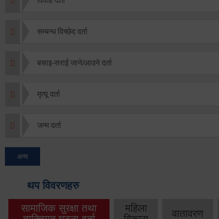
विवाह दर्ता
सम्बन्ध विच्छेद दर्ता
बसाइ-सराई जाने/आउने दर्ता
मृत्यू दर्ता
जन्म दर्ता
अन्य
थप विवरणहरु
सामाजिक सुरक्षा तथा
महिला
वातावरण
व्यक्तिगत घटना दर्ता
विकास