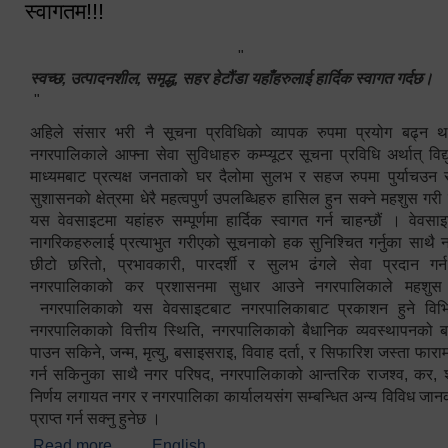
स्वागतम!!!
"
स्वच्छ, उत्पादनशील, समृद्ध, सहर हेटौंडा यहाँहरुलाई हार्दिक स्वागत गर्दछ।
"
अहिले संसार भरी नै सूचना प्रविधिको व्यापक रुपमा प्रयोग बढ्न थ
नगरपालिकाले आफ्ना सेवा सुविधाहरु कम्प्यूटर सूचना प्रविधि अर्थात् विद
माध्यमबाट प्रत्यक्ष जनताको घर दैलोमा सुलभ र सहज रुपमा पुर्याचउन
सुशासनको क्षेत्रमा धेरै महत्वपुर्ण उपलब्धिहरु हासिल हुन सक्ने महशुस गरी
यस वेवसाइटमा यहांहरु सम्पूर्णमा हार्दिक स्वागत गर्न चाहन्छौं । वेव
नागरिकहरुलाई प्रत्याभुत गरीएको सूचनाको हक सुनिश्चित गर्नुका साथै
छीटो छरितो, प्रभावकारी, पारदर्शी र सुलभ ढंगले सेवा प्रदान गर्
नगरपालिकाको कर प्रशासनमा सुधार आउने नगरपालिकाले महशु
नगरपालिकाको यस वेवसाइटबाट नगरपालिकाबाट प्रकाशन हुने विभिन
नगरपालिकाको वित्तीय स्थिति, नगरपालिकाको बैधानिक व्यवस्थापनको ब
पाउन सकिने, जन्म, मृत्यु, बसाइसराइ, विवाह दर्ता, र सिफारिश जस्ता फा
गर्न सकिनुका साथै नगर परिषद, नगरपालिकाको आन्तरिक राजश्व, कर, शुल्
निर्णय लगायत नगर र नगरपालिका कार्यालयसंग सम्बन्धित अन्य विविध जान
प्राप्त गर्न सक्नु हुनेछ ।
Read more
about स्वागतम!!!
English