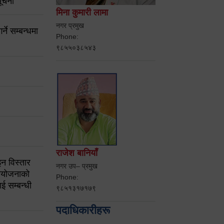
ूचना
मिना कुमारी लामा
नगर प्रमुख
ने सम्बन्धमा
Phone:
९८५५०३८५४३
राजेश बानियाँ
न विस्तार
नगर उप– प्रमुख
ियोजनाको
Phone:
ई सम्बन्धी
९८५१३१७१७९
पदाधिकारीहरू