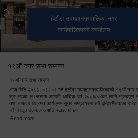
हेटौंडा उपमहानगरपालिका नगर
मनकामना डाँडाबाट देखिएको दृश्य
भुटनदेवी मन्दिर
स्मारक
कार्यपालिकाको कार्यालय
१९औं नगर सभा सम्पन्न
१९औं नगर सभा सम्पन्न
आज मिति २०८३।०३।०९ गते हेटौंडा उपमहानगरपालिकाको १९औं नगर सभ
सुरु भएको छ।सभामा आगामी आर्थिक वर्ष २०८३/८४का लागि महत्त्वपूर्ण नी
तथा बजेट र क्षेत्रगत कार्यक्रम सुत्र सफ्ट्वयरमा सबै इन्ट्रिभैसकेको बजेट 
गर्दै विस्तृत छलफल अगाडि बढाइएको छ।
Read more
about १९औं नगर सभा सम्पन्न