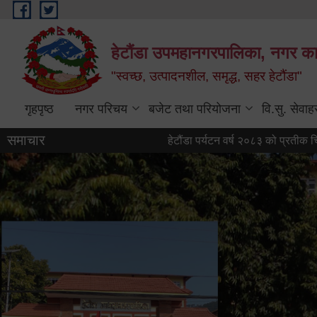
Skip to main content
हेटौंडा उपमहानगरपालिका, नगर कार
"स्वच्छ, उत्पादनशील, समृद्ध, सहर हेटौंडा"
गृहपृष्ठ
नगर परिचय
बजेट तथा परियोजना
वि.सु. सेवाह
समाचार
हेटौंडा पर्यटन वर्ष २०८३ को प्रतीक चिह्न (लोगो)