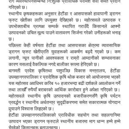
रोग व्यवस्थापनसम्बन्धी नि:शुल्क प्राविधिक परामर्श सेवा समेत प्रदान
गरिएको छ।
स्थानीय कृषकहरूका अनुसार हेटौंडा र आसपासको हावापानी ड्रागन
फ्रुट खेतीका लागि उपयुक्त देखिएको छ। महोत्सवले उत्पादक र
उपभोक्ताबीच प्रत्यक्ष सम्पर्क स्थापित गराउँदै किसानले आफ्नो
उत्पादनको उचित मूल्य पाउने वातावरण सिर्जना गरेको उनीहरूको भनाइ
छ।
पछिल्ला केही वर्षयता हेटौंडा तथा आसपासका क्षेत्रमा व्यावसायिक
ड्रागन फ्रुट खेतीप्रति युवाहरूको आकर्षण बढ्दै गएको छ। कम
लगानी, न्यून पानीको आवश्यकता र राम्रो आम्दानीको सम्भावनाका
कारण यसलाई वैकल्पिक नगदे बालीका रूपमा हेरिएको छ।
बागमती प्रदेश कृषितथा पशुपञ्छि विकास मन्त्रालय, हेटौंडा
उपमहानगरपालिका र प्रादेशिक कृषि थोक बजार को आयोजनामा भएको
यस महोत्सव अवधिभर करिब १० हजारभन्दा बढी दर्शकले अवलोकन गर्ने
तथा लाखौँ रुपैयाँ बराबरको आर्थिक कारोबार हुने अपेक्षा गरिएको छ।
महोत्सवले स्थानीय कृषि उत्पादनको बजारीकरणसँगै कृषि पर्यटन
प्रवर्द्धन र स्थानीय अर्थतन्त्र सुदृढीकरणमा समेत सकारात्मक योगदान
पुर्‍याउने विश्वास लिइएको छ।
हेटौंडा उपमहानगरपालिकाको प्राविधीक सहयोग तथा सहलगानिमा
उत्पादन भएका ड्रागन फ्रुटले स्थानीय बजारमा माग धान्न हम्मे हम्मे
भैरहेको किसानहरू बताउनुहुन्छ।