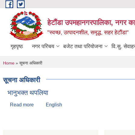
Skip to main content
हेटौंडा उपमहानगरपालिका, नगर कार
"स्वच्छ, उत्पादनशील, समृद्ध, सहर हेटौंडा"
गृहपृष्ठ
नगर परिचय
बजेट तथा परियोजना
वि.सु. सेवाह
You are here
Home
» सूचना अधिकारी
सूचना अधिकारी
भानुभक्त थपलिया
Read more
about भानुभक्त थपलिया
English